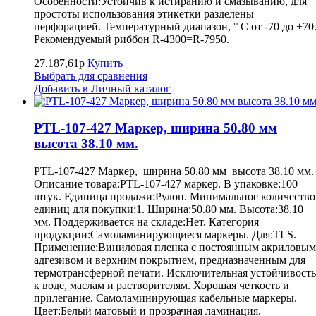
Особенности:Устойчив к истиранию и смазыванию, для
простоты использования этикетки разделены
перфорацией. Температурный диапазон, ° С от -70 до +70
Рекомендуемый риббон R-4300=R-7950.
27.187,61р
Купить
Выбрать для сравнения
Добавить в Личный каталог
PTL-107-427 Маркер, ширина 50.80 мм
высота 38.10 мм.
PTL-107-427 Маркер, ширина 50.80 мм высота 38.10 мм.
Описание товара:PTL-107-427 маркер. В упаковке:100
штук. Единица продажи:Рулон. Минимальное количество
единиц для покупки:1. Ширина:50.80 мм. Высота:38.10
мм. Поддерживается на складе:Нет. Категория
продукции:Самоламинирующиеся маркеры. Для:TLS.
Применение:Виниловая пленка с постоянным акриловым
адгезивом и верхним покрытием, предназначенным для
термотрансферной печати. Исключительная устойчивость
к воде, маслам и растворителям. Хорошая четкость и
прилегание. Самоламинирующая кабельные маркеры.
Цвет:Белый матовый и прозрачная ламинация.