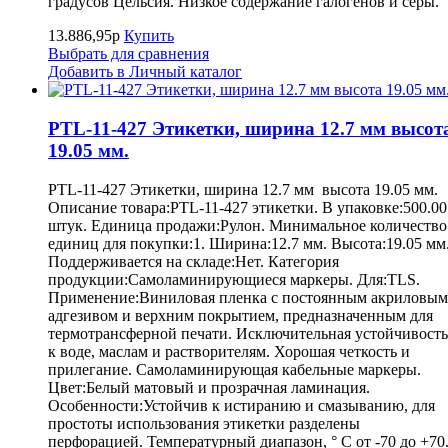
градусов Цельсия. Низкое содержание галогенов и серы.
13.886,95р
Купить
Выбрать для сравнения
Добавить в Личный каталог
PTL-11-427 Этикетки, ширина 12.7 мм высот
19.05 мм.
PTL-11-427 Этикетки, ширина 12.7 мм высота 19.05 мм.
Описание товара:PTL-11-427 этикетки. В упаковке:500.00
штук. Единица продажи:Рулон. Минимальное количество
единиц для покупки:1. Ширина:12.7 мм. Высота:19.05 мм
Поддерживается на складе:Нет. Категория
продукции:Самоламинирующиеся маркеры. Для:TLS.
Применение:Виниловая пленка с постоянным акриловым
адгезивом и верхним покрытием, предназначенным для
термотрансферной печати. Исключительная устойчивость
к воде, маслам и растворителям. Хорошая четкость и
прилегание. Самоламинирующая кабельные маркеры.
Цвет:Белый матовый и прозрачная ламинация.
Особенности:Устойчив к истиранию и смазыванию, для
простоты использования этикетки разделены
перфорацией. Температурный диапазон, ° С от -70 до +70