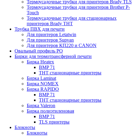
Термоусадочные трубки для принтеров Brady TLS
Термоусадочные трубки для принтеров Brother P-
Touch
Термоусадочные трубки для стационарных
принтеров Brady THT
Трубка ПВХ для печати
Для принтеров Letatwin
Для принтеров Supvan
Для принтеров КП220 и CANON
Овальный профиль PO
Бирки для термотрансферной печати
Бирка Heatex
BMP 71
THT стационарные принтеры
Бирка Laminat
Бирка NOMEX
Бирка RAPIDO
BMP 71
THT стационарные принтеры
Бирка Valeron
Бирка полиэтиленовая
BMP 71
TLS принтеры
Блокноты
Блокноты