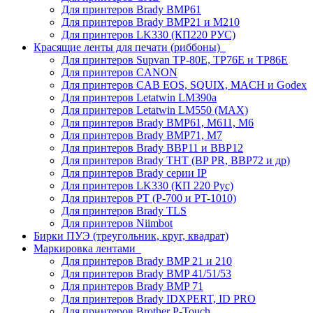
Для принтеров Brady BMP61
Для принтеров Brady BMP21 и M210
Для принтеров LK330 (КП220 РУС)
Красящие ленты для печати (риббоны)
Для принтеров Supvan TP-80E, TP76E и TP86E
Для принтеров CANON
Для принтеров CAB EOS, SQUIX, MACH и Godex
Для принтеров Letatwin LM390a
Для принтеров Letatwin LM550 (MAX)
Для принтеров Brady BMP61, M611, M6
Для принтеров Brady BMP71, M7
Для принтеров Brady BBP11 и BBP12
Для принтеров Brady THT (BP PR, BBP72 и др)
Для принтеров Brady серии IP
Для принтеров LK330 (КП 220 Рус)
Для принтеров PT (P-700 и PT-1010)
Для принтеров Brady TLS
Для принтеров Niimbot
Бирки ПУЭ (треугольник, круг, квадрат)
Маркировка лентами
Для принтеров Brady BMP 21 и 210
Для принтеров Brady BMP 41/51/53
Для принтеров Brady BMP 71
Для принтеров Brady IDXPERT, ID PRO
Для принтеров Brother P-Touch