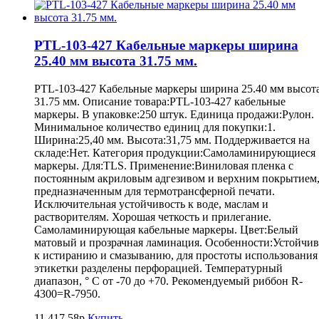
PTL-103-427 Кабельные маркеры ширина
25.40 мм высота 31.75 мм.
PTL-103-427 Кабельные маркеры ширина 25.40 мм высот
31.75 мм. Описание товара:PTL-103-427 кабельные
маркеры. В упаковке:250 штук. Единица продажи:Рулон.
Минимальное количество единиц для покупки:1.
Ширина:25,40 мм. Высота:31,75 мм. Поддерживается на
складе:Нет. Категория продукции:Самоламинирующиеся
маркеры. Для:TLS. Применение:Виниловая пленка с
постоянным акриловым адгезивом и верхним покрытием
предназначенным для термотрансферной печати.
Исключительная устойчивость к воде, маслам и
растворителям. Хорошая четкость и прилегание.
Самоламинирующая кабельные маркеры. Цвет:Белый
матовый и прозрачная ламинация. Особенности:Устойчив
к истиранию и смазыванию, для простоты использования
этикетки разделены перфорацией. Температурный
диапазон, ° С от -70 до +70. Рекомендуемый риббон R-
4300=R-7950.
11.417,58р
Купить