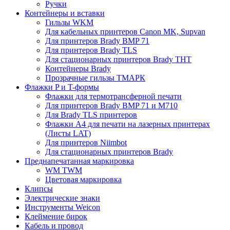
Ручки
Контейнеры и вставки
Гильзы WKM
Для кабельных принтеров Canon MK, Supvan
Для принтеров Brady BMP 71
Для принтеров Brady TLS
Для стационарных принтеров Brady THT
Контейнеры Brady
Прозрачные гильзы ТМАРК
Флажки P и T-формы
Флажки для термотрансферной печати
Для принтеров Brady BMP 71 и M710
Для Brady TLS принтеров
Флажки A4 для печати на лазерных принтерах
(Листы LAT)
Для принтеров Niimbot
Для стационарных принтеров Brady
Преднапечатанная маркировка
WM TWM
Цветовая маркировка
Клипсы
Электрические знаки
Инструменты Weicon
Клеймение бирок
Кабель и провод