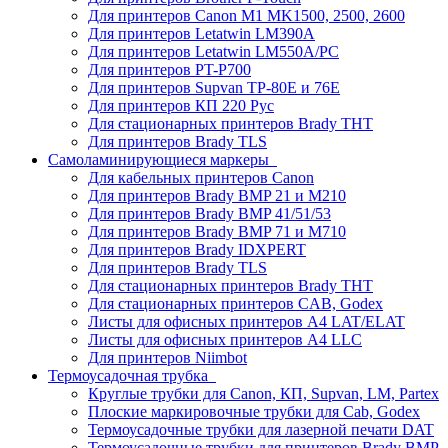
Для принтеров Canon M1 MK1500, 2500, 2600
Для принтеров Letatwin LM390A
Для принтеров Letatwin LM550A/PC
Для принтеров PT-P700
Для принтеров Supvan TP-80E и 76E
Для принтеров КП 220 Рус
Для стационарных принтеров Brady THT
Для принтеров Brady TLS
Самоламинирующиеся маркеры
Для кабельных принтеров Canon
Для принтеров Brady BMP 21 и M210
Для принтеров Brady BMP 41/51/53
Для принтеров Brady BMP 71 и M710
Для принтеров Brady IDXPERT
Для принтеров Brady TLS
Для стационарных принтеров Brady THT
Для стационарных принтеров CAB, Godex
Листы для офисных принтеров А4 LAT/ELAT
Листы для офисных принтеров А4 LLC
Для принтеров Niimbot
Термоусадочная трубка
Круглые трубки для Canon, КП, Supvan, LM, Partex
Плоские маркировочные трубки для Cab, Godex
Термоусадочные трубки для лазерной печати DAT
Термоусадочные трубки для принтеров Brady BMP