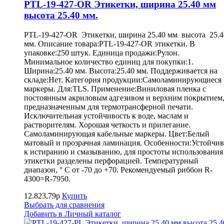
PTL-19-427-OR Этикетки, ширина 25.40 мм
высота 25.40 мм.
PTL-19-427-OR Этикетки, ширина 25.40 мм высота 25.4
мм. Описание товара:PTL-19-427-OR этикетки. В
упаковке:250 штук. Единица продажи:Рулон.
Минимальное количество единиц для покупки:1.
Ширина:25.40 мм. Высота:25.40 мм. Поддерживается на
складе:Нет. Категория продукции:Самоламинирующиеся
маркеры. Для:TLS. Применение:Виниловая пленка с
постоянным акриловым адгезивом и верхним покрытием
предназначенным для термотрансферной печати.
Исключительная устойчивость к воде, маслам и
растворителям. Хорошая четкость и прилегание.
Самоламинирующая кабельные маркеры. Цвет:Белый
матовый и прозрачная ламинация. Особенности:Устойчив
к истиранию и смазыванию, для простоты использования
этикетки разделены перфорацией. Температурный
диапазон, ° С от -70 до +70. Рекомендуемый риббон R-
4300=R-7950.
12.823,79р
Купить
Выбрать для сравнения
Добавить в Личный каталог