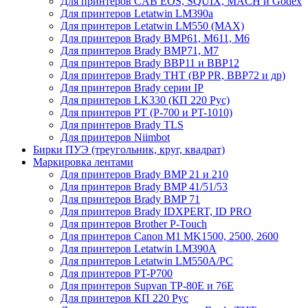
Для принтеров CAB EOS, SQUIX, MACH и Godex
Для принтеров Letatwin LM390a
Для принтеров Letatwin LM550 (MAX)
Для принтеров Brady BMP61, M611, M6
Для принтеров Brady BMP71, M7
Для принтеров Brady BBP11 и BBP12
Для принтеров Brady THT (BP PR, BBP72 и др)
Для принтеров Brady серии IP
Для принтеров LK330 (КП 220 Рус)
Для принтеров PT (P-700 и PT-1010)
Для принтеров Brady TLS
Для принтеров Niimbot
Бирки ПУЭ (треугольник, круг, квадрат)
Маркировка лентами
Для принтеров Brady BMP 21 и 210
Для принтеров Brady BMP 41/51/53
Для принтеров Brady BMP 71
Для принтеров Brady IDXPERT, ID PRO
Для принтеров Brother P-Touch
Для принтеров Canon M1 MK1500, 2500, 2600
Для принтеров Letatwin LM390A
Для принтеров Letatwin LM550A/PC
Для принтеров PT-P700
Для принтеров Supvan TP-80E и 76E
Для принтеров КП 220 Рус