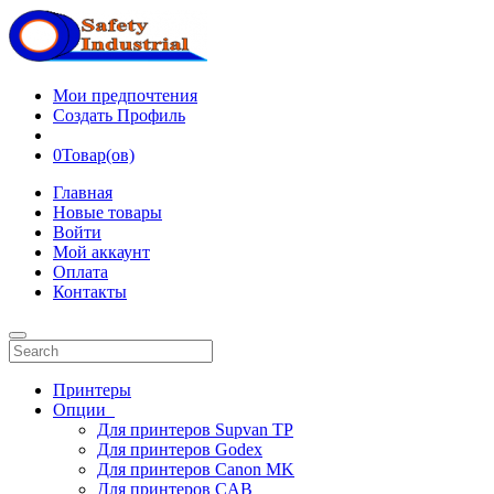
Мои предпочтения
Создать Профиль
0
Товар(ов)
Главная
Новые товары
Войти
Мой аккаунт
Оплата
Контакты
Принтеры
Опции
Для принтеров Supvan TP
Для принтеров Godex
Для принтеров Canon MK
Для принтеров CAB