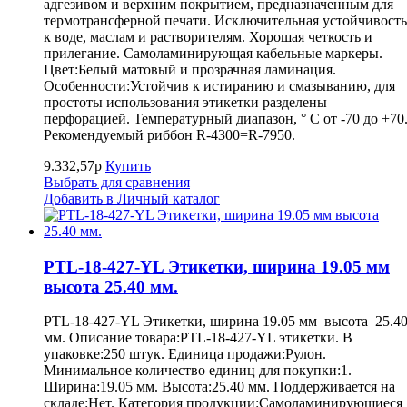
адгезивом и верхним покрытием, предназначенным для
термотрансферной печати. Исключительная устойчивость
к воде, маслам и растворителям. Хорошая четкость и
прилегание. Самоламинирующая кабельные маркеры.
Цвет:Белый матовый и прозрачная ламинация.
Особенности:Устойчив к истиранию и смазыванию, для
простоты использования этикетки разделены
перфорацией. Температурный диапазон, ° С от -70 до +70
Рекомендуемый риббон R-4300=R-7950.
9.332,57р
Купить
Выбрать для сравнения
Добавить в Личный каталог
PTL-18-427-YL Этикетки, ширина 19.05 мм
высота 25.40 мм.
PTL-18-427-YL Этикетки, ширина 19.05 мм высота 25.4
мм. Описание товара:PTL-18-427-YL этикетки. В
упаковке:250 штук. Единица продажи:Рулон.
Минимальное количество единиц для покупки:1.
Ширина:19.05 мм. Высота:25.40 мм. Поддерживается на
складе:Нет. Категория продукции:Самоламинирующиеся