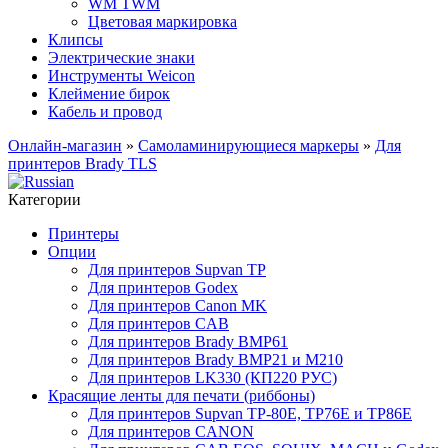
WM TWM
Цветовая маркировка
Клипсы
Электрические знаки
Инструменты Weicon
Клеймение бирок
Кабель и провод
Онлайн-магазин
»
Самоламинирующиеся маркеры
»
Для
принтеров Brady TLS
Категории
Принтеры
Опции
Для принтеров Supvan TP
Для принтеров Godex
Для принтеров Canon MK
Для принтеров CAB
Для принтеров Brady BMP61
Для принтеров Brady BMP21 и M210
Для принтеров LK330 (КП220 РУС)
Красящие ленты для печати (риббоны)
Для принтеров Supvan TP-80E, TP76E и TP86E
Для принтеров CANON