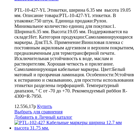
PTL-10-427-YL Этикетки, ширина 6.35 мм высота 19.05
мм. Описание товара:PTL-10-427-YL этикетки. В
упаковке:750 штук. Единица продажи:Рулон.
Минимальное количество единиц для покупки:1.
Ширина:6.35 мм. Высота:19.05 мм. Поддерживается на
складе:Нет. Категория продукции:Самоламинирующиеся
маркеры. Для:TLS. Применение:Виниловая пленка с
постоянным акриловым адгезивом и верхним покрытием
предназначенным для термотрансферной печати.
Исключительная устойчивость к воде, маслам и
растворителям. Хорошая четкость и прилегание.
Самоламинирующая кабельные маркеры. Цвет:Белый
матовый и прозрачная ламинация. Особенности:Устойчив
к истиранию и смазыванию, для простоты использования
этикетки разделены перфорацией. Температурный
диапазон, ° С от -70 до +70. Рекомендуемый риббон R-
4300=R-7950.
12.556,17р
Купить
Выбрать для сравнения
Добавить в Личный каталог