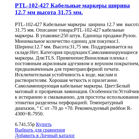
PTL-102-427 Кабельные маркеры ширина
12.7 мм высота 31.75 мм.
PTL-102-427 Кабельные маркеры ширина 12.7 мм высот
31.75 мм. Описание товара:PTL-102-427 кабельные
маркеры. В упаковке:250 штук. Единица продажи:Рулон.
Минимальное количество единиц для покупки:1.
Ширина:12.7 мм. Высота:31,75 мм. Поддерживается на
складе:Нет. Категория продукции:Самоламинирующиеся
маркеры. Для:TLS. Применение:Виниловая пленка с
постоянным акриловым адгезивом и верхним покрытием
предназначенным для термотрансферной печати.
Исключительная устойчивость к воде, маслам и
растворителям. Хорошая четкость и прилегание.
Самоламинирующая кабельные маркеры. Цвет:Белый
матовый и прозрачная ламинация. Особенности:Устойчив
к истиранию и смазыванию, для простоты использования
этикетки разделены перфорацией. Температурный
диапазон, ° С от -70 до +70. Рекомендуемый риббон R-
4300=R-7950.
6.741,55р
Купить
Выбрать для сравнения
Добавить в Личный каталог