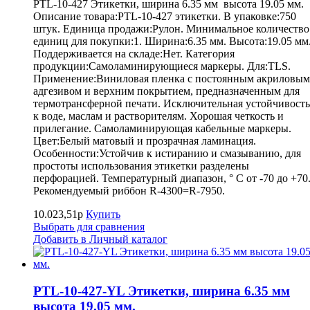
PTL-10-427 Этикетки, ширина 6.35 мм высота 19.05 мм.
Описание товара:PTL-10-427 этикетки. В упаковке:750
штук. Единица продажи:Рулон. Минимальное количество
единиц для покупки:1. Ширина:6.35 мм. Высота:19.05 мм
Поддерживается на складе:Нет. Категория
продукции:Самоламинирующиеся маркеры. Для:TLS.
Применение:Виниловая пленка с постоянным акриловым
адгезивом и верхним покрытием, предназначенным для
термотрансферной печати. Исключительная устойчивость
к воде, маслам и растворителям. Хорошая четкость и
прилегание. Самоламинирующая кабельные маркеры.
Цвет:Белый матовый и прозрачная ламинация.
Особенности:Устойчив к истиранию и смазыванию, для
простоты использования этикетки разделены
перфорацией. Температурный диапазон, ° С от -70 до +70
Рекомендуемый риббон R-4300=R-7950.
10.023,51р
Купить
Выбрать для сравнения
Добавить в Личный каталог
PTL-10-427-YL Этикетки, ширина 6.35 мм
высота 19.05 мм.