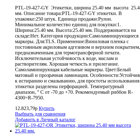
PTL-19-427-GY Этикетки, ширина 25.40 мм высота 25.4
мм. Описание товара:PTL-19-427-GY этикетки. В
упаковке:250 штук. Единица продажи:Рулон.
Минимальное количество единиц для покупки:1.
Ширина:25.40 мм. Высота:25.40 мм. Поддерживается на
складе:Нет. Категория продукции:Самоламинирующиеся
маркеры. Для:TLS. Применение:Виниловая пленка с
постоянным акриловым адгезивом и верхним покрытием
предназначенным для термотрансферной печати.
Исключительная устойчивость к воде, маслам и
растворителям. Хорошая четкость и прилегание.
Самоламинирующая кабельные маркеры. Цвет:Белый
матовый и прозрачная ламинация. Особенности:Устойчив
к истиранию и смазыванию, для простоты использования
этикетки разделены перфорацией. Температурный
диапазон, ° С от -70 до +70. Рекомендуемый риббон R-
4300=R-7950.
12.823,79р
Купить
Выбрать для сравнения
Добавить в Личный каталог