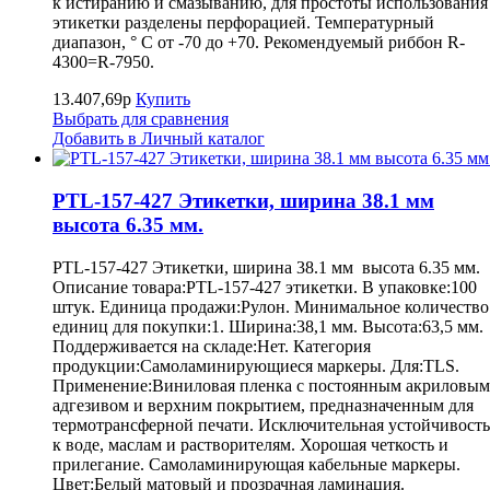
к истиранию и смазыванию, для простоты использования
этикетки разделены перфорацией. Температурный
диапазон, ° С от -70 до +70. Рекомендуемый риббон R-
4300=R-7950.
13.407,69р
Купить
Выбрать для сравнения
Добавить в Личный каталог
PTL-157-427 Этикетки, ширина 38.1 мм
высота 6.35 мм.
PTL-157-427 Этикетки, ширина 38.1 мм высота 6.35 мм.
Описание товара:PTL-157-427 этикетки. В упаковке:100
штук. Единица продажи:Рулон. Минимальное количество
единиц для покупки:1. Ширина:38,1 мм. Высота:63,5 мм.
Поддерживается на складе:Нет. Категория
продукции:Самоламинирующиеся маркеры. Для:TLS.
Применение:Виниловая пленка с постоянным акриловым
адгезивом и верхним покрытием, предназначенным для
термотрансферной печати. Исключительная устойчивость
к воде, маслам и растворителям. Хорошая четкость и
прилегание. Самоламинирующая кабельные маркеры.
Цвет:Белый матовый и прозрачная ламинация.