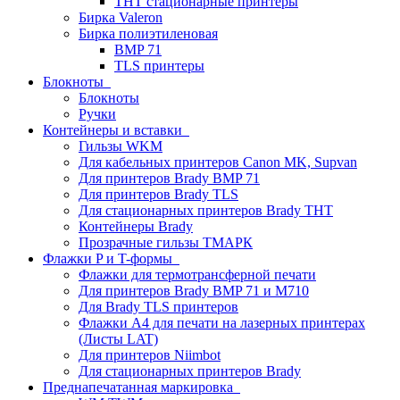
THT стационарные принтеры
Бирка Valeron
Бирка полиэтиленовая
BMP 71
TLS принтеры
Блокноты
Блокноты
Ручки
Контейнеры и вставки
Гильзы WKM
Для кабельных принтеров Canon MK, Supvan
Для принтеров Brady BMP 71
Для принтеров Brady TLS
Для стационарных принтеров Brady THT
Контейнеры Brady
Прозрачные гильзы ТМАРК
Флажки P и T-формы
Флажки для термотрансферной печати
Для принтеров Brady BMP 71 и M710
Для Brady TLS принтеров
Флажки A4 для печати на лазерных принтерах
(Листы LAT)
Для принтеров Niimbot
Для стационарных принтеров Brady
Преднапечатанная маркировка