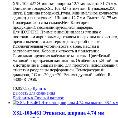
XSL-102-427 Этикетки, ширина 12.7 мм высота 31.75 мм.
Описание товара:XSL-102-427 этикетки. В упаковке:250
штук. Единица продажи:Штука. Минимальное количеств
единиц для покупки:1. Ширина:12.7 мм. Высота:31.75 мм
Поддерживается на складе:Нет. Категория
продукции:Самоламинирующиеся маркеры.
Для:IDXPERT. Применение:Виниловая пленка с
постоянным акриловым адгезивом и верхним покрытием
предназначенным для термотрансферной печати.
Исключительная устойчивость к воде, маслам и
растворителям. Хорошая четкость и прилегание.
Самоламинирующая кабельные маркеры. Цвет:Белый
матовый и прозрачная ламинация. Особенности:Устойчив
к истиранию и смазыванию, для простоты использования
этикетки разделены перфорацией. Температурный
диапазон, ° С от -70 до +70. Рекомендуемый риббон R-
4300=R-7950.
10.057,58р
Купить
Выбрать для сравнения
Добавить в Личный каталог
XSL-108-461 Этикетки, ширина 4.74 мм