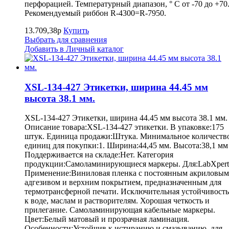
перфорацией. Температурный диапазон, ° С от -70 до +70
Рекомендуемый риббон R-4300=R-7950.
13.709,38р
Купить
Выбрать для сравнения
Добавить в Личный каталог
XSL-134-427 Этикетки, ширина 44.45 мм
высота 38.1 мм.
XSL-134-427 Этикетки, ширина 44.45 мм высота 38.1 мм.
Описание товара:XSL-134-427 этикетки. В упаковке:175
штук. Единица продажи:Штука. Минимальное количеств
единиц для покупки:1. Ширина:44,45 мм. Высота:38,1 мм
Поддерживается на складе:Нет. Категория
продукции:Самоламинирующиеся маркеры. Для:LabXpert
Применение:Виниловая пленка с постоянным акриловым
адгезивом и верхним покрытием, предназначенным для
термотрансферной печати. Исключительная устойчивость
к воде, маслам и растворителям. Хорошая четкость и
прилегание. Самоламинирующая кабельные маркеры.
Цвет:Белый матовый и прозрачная ламинация.
Особенности:Устойчив к истиранию и смазыванию, для