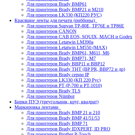
Для принтеров Brady BMP61
Для принтеров Brady BMP21 и M210
Для принтеров LK330 (КП220 РУС)
Красящие ленты для печати (риббоны)
Для принтеров Supvan TP-80E, TP76E и TP86E
Для принтеров CANON
Для принтеров CAB EOS, SQUIX, MACH и Godex
Для принтеров Letatwin LM390a
Для принтеров Letatwin LM550 (MAX)
Для принтеров Brady BMP61, M611, M6
Для принтеров Brady BMP71, M7
Для принтеров Brady BBP11 и BBP12
Для принтеров Brady THT (BP PR, BBP72 и др)
Для принтеров Brady серии IP
Для принтеров LK330 (КП 220 Рус)
Для принтеров PT (P-700 и PT-1010)
Для принтеров Brady TLS
Для принтеров Niimbot
Бирки ПУЭ (треугольник, круг, квадрат)
Маркировка лентами
Для принтеров Brady BMP 21 и 210
Для принтеров Brady BMP 41/51/53
Для принтеров Brady BMP 71
Для принтеров Brady IDXPERT, ID PRO
Для принтеров Brother P-Touch