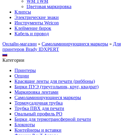
WM TWM
Цветовая маркировка
Клипсы
Электрические знаки
Инструменты Weicon
Клеймение бирок
Кабель и провод
Онлайн-магазин
»
Самоламинирующиеся маркеры
»
Для
принтеров Brady IDXPERT
Категории
Принтеры
Опции
Красящие ленты для печати (риббоны)
Бирки ПУЭ (треугольник, круг, квадрат)
Маркировка лентами
Самоламинирующиеся маркеры
Термоусадочная трубка
Трубка ПВХ для печати
Овальный профиль PO
Бирки для термотрансферной печати
Блокноты
Контейнеры и вставки