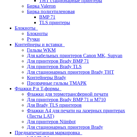
THT стационарные принтеры
Бирка Valeron
Бирка полиэтиленовая
BMP 71
TLS принтеры
Блокноты
Блокноты
Ручки
Контейнеры и вставки
Гильзы WKM
Для кабельных принтеров Canon MK, Supvan
Для принтеров Brady BMP 71
Для принтеров Brady TLS
Для стационарных принтеров Brady THT
Контейнеры Brady
Прозрачные гильзы ТМАРК
Флажки P и T-формы
Флажки для термотрансферной печати
Для принтеров Brady BMP 71 и M710
Для Brady TLS принтеров
Флажки A4 для печати на лазерных принтерах
(Листы LAT)
Для принтеров Niimbot
Для стационарных принтеров Brady
Преднапечатанная маркировка