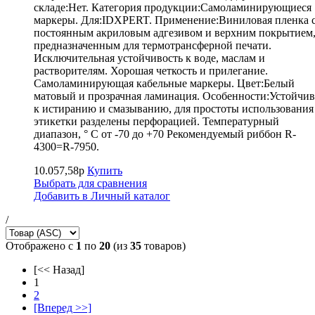
складе:Нет. Категория продукции:Самоламинирующиеся
маркеры. Для:IDXPERT. Применение:Виниловая пленка 
постоянным акриловым адгезивом и верхним покрытием
предназначенным для термотрансферной печати.
Исключительная устойчивость к воде, маслам и
растворителям. Хорошая четкость и прилегание.
Самоламинирующая кабельные маркеры. Цвет:Белый
матовый и прозрачная ламинация. Особенности:Устойчив
к истиранию и смазыванию, для простоты использования
этикетки разделены перфорацией. Температурный
диапазон, ° С от -70 до +70 Рекомендуемый риббон R-
4300=R-7950.
10.057,58р
Купить
Выбрать для сравнения
Добавить в Личный каталог
/
Отображено с
1
по
20
(из
35
товаров)
[<< Назад]
1
2
[Вперед >>]