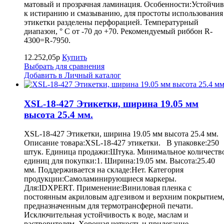
матовый и прозрачная ламинация. Особенности:Устойчив
к истиранию и смазыванию, для простоты использования
этикетки разделены перфорацией. Температурный
диапазон, ° С от -70 до +70. Рекомендуемый риббон R-
4300=R-7950.
12.252,05р
Купить
Выбрать для сравнения
Добавить в Личный каталог
XSL-18-427 Этикетки, ширина 19.05 мм
высота 25.4 мм.
XSL-18-427 Этикетки, ширина 19.05 мм высота 25.4 мм.
Описание товара:XSL-18-427 этикетки. В упаковке:250
штук. Единица продажи:Штука. Минимальное количеств
единиц для покупки:1. Ширина:19.05 мм. Высота:25.40
мм. Поддерживается на складе:Нет. Категория
продукции:Самоламинирующиеся маркеры.
Для:IDXPERT. Применение:Виниловая пленка с
постоянным акриловым адгезивом и верхним покрытием
предназначенным для термотрансферной печати.
Исключительная устойчивость к воде, маслам и
растворителям. Хорошая четкость и прилегание.