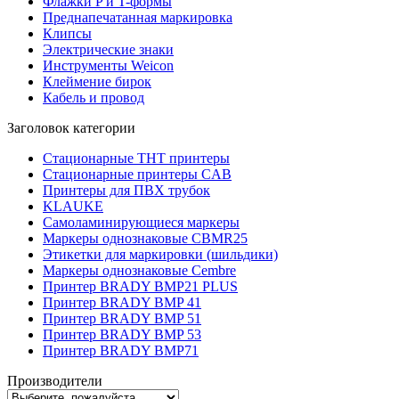
Флажки P и T-формы
Преднапечатанная маркировка
Клипсы
Электрические знаки
Инструменты Weicon
Клеймение бирок
Кабель и провод
Заголовок категории
Стационарные THT принтеры
Стационарные принтеры CAB
Принтеры для ПВХ трубок
KLAUKE
Самоламинирующиеся маркеры
Маркеры однознаковые CBMR25
Этикетки для маркировки (шильдики)
Маркеры однознаковые Cembre
Принтер BRADY BMP21 PLUS
Принтер BRADY BMP 41
Принтер BRADY BMP 51
Принтер BRADY BMP 53
Принтер BRADY BMP71
Производители