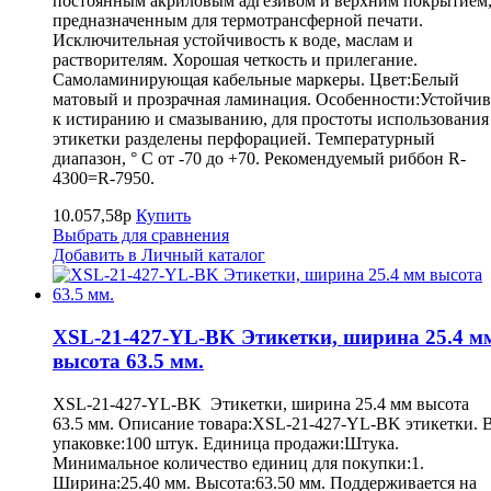
постоянным акриловым адгезивом и верхним покрытием
предназначенным для термотрансферной печати.
Исключительная устойчивость к воде, маслам и
растворителям. Хорошая четкость и прилегание.
Самоламинирующая кабельные маркеры. Цвет:Белый
матовый и прозрачная ламинация. Особенности:Устойчив
к истиранию и смазыванию, для простоты использования
этикетки разделены перфорацией. Температурный
диапазон, ° С от -70 до +70. Рекомендуемый риббон R-
4300=R-7950.
10.057,58р
Купить
Выбрать для сравнения
Добавить в Личный каталог
XSL-21-427-YL-BK Этикетки, ширина 25.4 м
высота 63.5 мм.
XSL-21-427-YL-BK Этикетки, ширина 25.4 мм высота
63.5 мм. Описание товара:XSL-21-427-YL-BK этикетки. 
упаковке:100 штук. Единица продажи:Штука.
Минимальное количество единиц для покупки:1.
Ширина:25.40 мм. Высота:63.50 мм. Поддерживается на