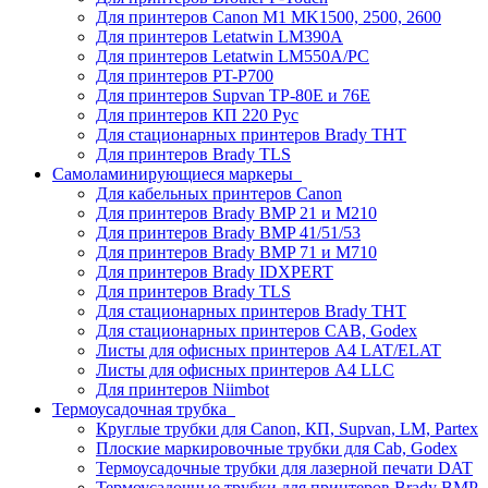
Для принтеров Canon M1 MK1500, 2500, 2600
Для принтеров Letatwin LM390A
Для принтеров Letatwin LM550A/PC
Для принтеров PT-P700
Для принтеров Supvan TP-80E и 76E
Для принтеров КП 220 Рус
Для стационарных принтеров Brady THT
Для принтеров Brady TLS
Самоламинирующиеся маркеры
Для кабельных принтеров Canon
Для принтеров Brady BMP 21 и M210
Для принтеров Brady BMP 41/51/53
Для принтеров Brady BMP 71 и M710
Для принтеров Brady IDXPERT
Для принтеров Brady TLS
Для стационарных принтеров Brady THT
Для стационарных принтеров CAB, Godex
Листы для офисных принтеров А4 LAT/ELAT
Листы для офисных принтеров А4 LLC
Для принтеров Niimbot
Термоусадочная трубка
Круглые трубки для Canon, КП, Supvan, LM, Partex
Плоские маркировочные трубки для Cab, Godex
Термоусадочные трубки для лазерной печати DAT
Термоусадочные трубки для принтеров Brady BMP