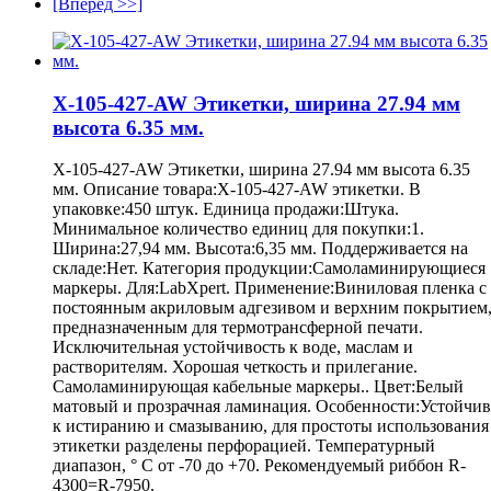
[Вперед >>]
X-105-427-AW Этикетки, ширина 27.94 мм
высота 6.35 мм.
X-105-427-AW Этикетки, ширина 27.94 мм высота 6.35
мм. Описание товара:X-105-427-AW этикетки. В
упаковке:450 штук. Единица продажи:Штука.
Минимальное количество единиц для покупки:1.
Ширина:27,94 мм. Высота:6,35 мм. Поддерживается на
складе:Нет. Категория продукции:Самоламинирующиеся
маркеры. Для:LabXpert. Применение:Виниловая пленка с
постоянным акриловым адгезивом и верхним покрытием
предназначенным для термотрансферной печати.
Исключительная устойчивость к воде, маслам и
растворителям. Хорошая четкость и прилегание.
Самоламинирующая кабельные маркеры.. Цвет:Белый
матовый и прозрачная ламинация. Особенности:Устойчив
к истиранию и смазыванию, для простоты использования
этикетки разделены перфорацией. Температурный
диапазон, ° С от -70 до +70. Рекомендуемый риббон R-
4300=R-7950.