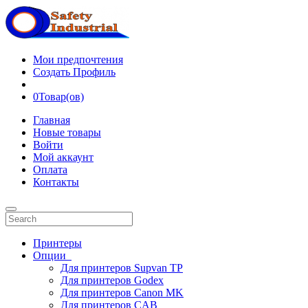
Мои предпочтения
Создать Профиль
0
Товар(ов)
Главная
Новые товары
Войти
Мой аккаунт
Оплата
Контакты
Принтеры
Опции
Для принтеров Supvan TP
Для принтеров Godex
Для принтеров Canon MK
Для принтеров CAB