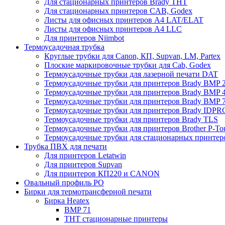
Для стационарных принтеров Brady THT
Для стационарных принтеров CAB, Godex
Листы для офисных принтеров А4 LAT/ELAT
Листы для офисных принтеров А4 LLC
Для принтеров Niimbot
Термоусадочная трубка
Круглые трубки для Canon, КП, Supvan, LM, Partex
Плоские маркировочные трубки для Cab, Godex
Термоусадочные трубки для лазерной печати DAT
Термоусадочные трубки для принтеров Brady BMP 2
Термоусадочные трубки для принтеров Brady BMP 4
Термоусадочные трубки для принтеров Brady BMP 
Термоусадочные трубки для принтеров Brady IDPR
Термоусадочные трубки для принтеров Brady TLS
Термоусадочные трубки для принтеров Brother P-To
Термоусадочные трубки для стационарных принтер
Трубка ПВХ для печати
Для принтеров Letatwin
Для принтеров Supvan
Для принтеров КП220 и CANON
Овальный профиль PO
Бирки для термотрансферной печати
Бирка Heatex
BMP 71
THT стационарные принтеры