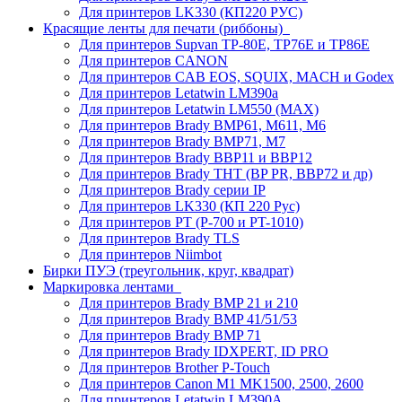
Для принтеров LK330 (КП220 РУС)
Красящие ленты для печати (риббоны)
Для принтеров Supvan TP-80E, TP76E и TP86E
Для принтеров CANON
Для принтеров CAB EOS, SQUIX, MACH и Godex
Для принтеров Letatwin LM390a
Для принтеров Letatwin LM550 (MAX)
Для принтеров Brady BMP61, M611, M6
Для принтеров Brady BMP71, M7
Для принтеров Brady BBP11 и BBP12
Для принтеров Brady THT (BP PR, BBP72 и др)
Для принтеров Brady серии IP
Для принтеров LK330 (КП 220 Рус)
Для принтеров PT (P-700 и PT-1010)
Для принтеров Brady TLS
Для принтеров Niimbot
Бирки ПУЭ (треугольник, круг, квадрат)
Маркировка лентами
Для принтеров Brady BMP 21 и 210
Для принтеров Brady BMP 41/51/53
Для принтеров Brady BMP 71
Для принтеров Brady IDXPERT, ID PRO
Для принтеров Brother P-Touch
Для принтеров Canon M1 MK1500, 2500, 2600
Для принтеров Letatwin LM390A