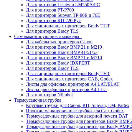
Для принтеров Letatwin LM550A/PC
Для принтеров PT-P700
Для принтеров Supvan TP-80E и 76E
Для принтеров КП 220 Рус
Для стационарных принтеров Brady THT
Для принтеров Brady TLS
Самоламинирующиеся маркеры
Для кабельных принтеров Canon
Для принтеров Brady BMP 21 и M210
Для принтеров Brady BMP 41/51/53
Для принтеров Brady BMP 71 и M710
Для принтеров Brady IDXPERT
Для принтеров Brady TLS
Для стационарных принтеров Brady THT
Для стационарных принтеров CAB, Godex
Листы для офисных принтеров А4 LAT/ELAT
Листы для офисных принтеров А4 LLC
Для принтеров Niimbot
Термоусадочная трубка
Круглые трубки для Canon, КП, Supvan, LM, Partex
Плоские маркировочные трубки для Cab, Godex
Термоусадочные трубки для лазерной печати DAT
Термоусадочные трубки для принтеров Brady BMP 2
Термоусадочные трубки для принтеров Brady BMP 4
Термоусадочные трубки для принтеров Brady BMP 