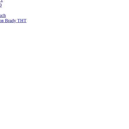
O
uch
ов Brady THT