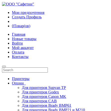
Мои предпочтения
Создать Профиль
0
Товар(ов)
Главная
Новые товары
Войти
Мой аккаунт
Оплата
Контакты
Принтеры
Опции
Для принтеров Supvan TP
Для принтеров Godex
Для принтеров Canon MK
Для принтеров CAB
Для принтеров Brady BMP61
Для принтеров Brady BMP21 и M210