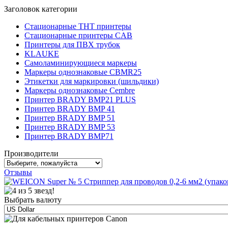
Заголовок категории
Стационарные THT принтеры
Стационарные принтеры CAB
Принтеры для ПВХ трубок
KLAUKE
Самоламинирующиеся маркеры
Маркеры однознаковые CBMR25
Этикетки для маркировки (шильдики)
Маркеры однознаковые Cembre
Принтер BRADY BMP21 PLUS
Принтер BRADY BMP 41
Принтер BRADY BMP 51
Принтер BRADY BMP 53
Принтер BRADY BMP71
Производители
Отзывы
Выбрать валюту