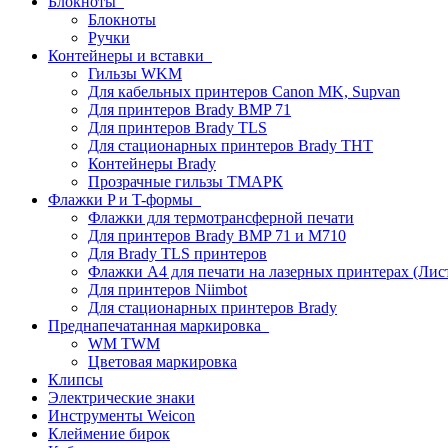
Блокноты
Блокноты
Ручки
Контейнеры и вставки
Гильзы WKM
Для кабельных принтеров Canon MK, Supvan
Для принтеров Brady BMP 71
Для принтеров Brady TLS
Для стационарных принтеров Brady THT
Контейнеры Brady
Прозрачные гильзы ТМАРК
Флажки P и T-формы
Флажки для термотрансферной печати
Для принтеров Brady BMP 71 и M710
Для Brady TLS принтеров
Флажки A4 для печати на лазерных принтерах (Ли
Для принтеров Niimbot
Для стационарных принтеров Brady
Преднапечатанная маркировка
WM TWM
Цветовая маркировка
Клипсы
Электрические знаки
Инструменты Weicon
Клеймение бирок