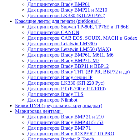
Для принтеров Brady BMP61
Для принтеров Brady BMP21 и M210
Для принтеров LK330 (КП220 РУС)
Красящие ленты для печати (риббоны)
Для принтеров Supvan TP-80E, TP76E и TP86E
Для принтеров CANON
Для принтеров CAB EOS, SQUIX, MACH и Godex
Для принтеров Letatwin LM390a
Для принтеров Letatwin LM550 (MAX)
Для принтеров Brady BMP61, M611, M6
Для принтеров Brady BMP71, M7
Для принтеров Brady BBP11 и BBP12
Для принтеров Brady THT (BP PR, BBP72 и др)
Для принтеров Brady серии IP
Для принтеров LK330 (КП 220 Рус)
Для принтеров PT (P-700 и PT-1010)
Для принтеров Brady TLS
Для принтеров Niimbot
Бирки ПУЭ (треугольник, круг, квадрат)
Маркировка лентами
Для принтеров Brady BMP 21 и 210
Для принтеров Brady BMP 41/51/53
Для принтеров Brady BMP 71
Для принтеров Brady IDXPERT, ID PRO
Для принтеров Brother P-Touch