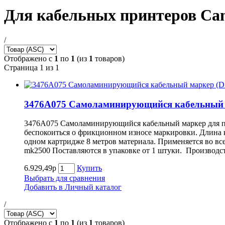
Для кабельных принтеров Ca
/
Отображено с
1
по
1
(из
1
товаров)
Страница 1 из 1
3476A075 Самоламинирующийся кабельный ма
3476A075 Самоламинирующийся кабельный маркер для пр
беспокоиться о фрикционном износе маркировки. Длина к
одном картридже 8 метров материала. Применяется во вс
mk2500 Поставляются в упаковке от 1 штуки. Производст
6.929,49р
Купить
Выбрать для сравнения
Добавить в Личный каталог
/
Отображено с
1
по
1
(из
1
товаров)