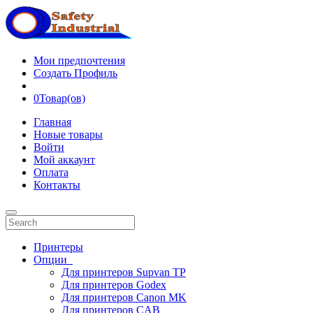
Мои предпочтения
Создать Профиль
0
Товар(ов)
Главная
Новые товары
Войти
Мой аккаунт
Оплата
Контакты
Принтеры
Опции
Для принтеров Supvan TP
Для принтеров Godex
Для принтеров Canon MK
Для принтеров CAB