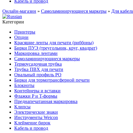
Кабель и провод
Онлайн-магазин
»
Самоламинирующиеся маркеры
»
Для кабел
Категории
Принтеры
Опции
Красящие ленты для печати (риббоны)
Бирки ПУЭ (треугольник, круг, квадрат)
Маркировка лентами
Самоламинирующиеся маркеры
Термоусадочная трубка
Трубка ПВХ для печати
Овальный профиль PO
Бирки для термотрансферной печати
Блокноты
Контейнеры и вставки
Флажки P и T-формы
Преднапечатанная маркировка
Клипсы
Электрические знаки
Инструменты Weicon
Клеймение бирок
Кабель и провод