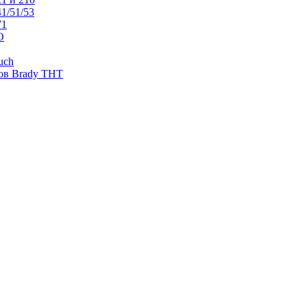
1/51/53
71
O
uch
ов Brady THT