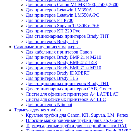
Для принтеров Canon M1 MK1500, 2500, 2600
Для принтеров Letatwin LM390A
Для принтеров Letatwin LM550A/PC
Для принтеров PT-P700
Для принтеров Supvan TP-80E и 76E
Для принтеров КП 220 Рус
Для стационарных принтеров Brady THT
Для принтеров Brady TLS
Самоламинирующиеся маркеры
Для кабельных принтеров Canon
Для принтеров Brady BMP 21 и M210
Для принтеров Brady BMP 41/51/53
Для принтеров Brady BMP 71 и M710
Для принтеров Brady IDXPERT
Для принтеров Brady TLS
Для стационарных принтеров Brady THT
Для стационарных принтеров CAB, Godex
Листы для офисных принтеров А4 LAT/ELAT
Листы для офисных принтеров А4 LLC
Для принтеров Niimbot
Термоусадочная трубка
Круглые трубки для Canon, КП, Supvan, LM, Partex
Плоские маркировочные трубки для Cab, Godex
Термоусадочные трубки для лазерной печати DAT
Термоусадочные трубки для принтеров Brady BMP 2