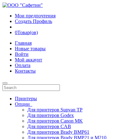
Мои предпочтения
Создать Профиль
0
Товар(ов)
Главная
Новые товары
Войти
Мой аккаунт
Оплата
Контакты
Принтеры
Опции
Для принтеров Supvan TP
Для принтеров Godex
Для принтеров Canon MK
Для принтеров CAB
Для принтеров Brady BMP61
Для принтеров Brady BMP21 и M210