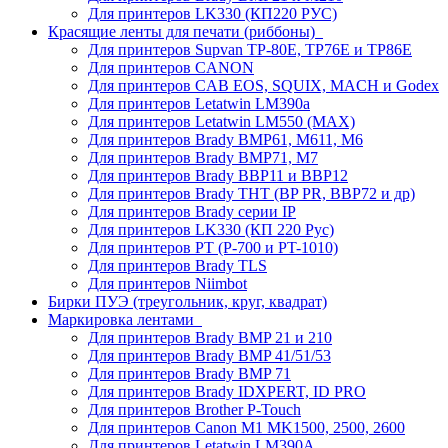
Для принтеров LK330 (КП220 РУС)
Красящие ленты для печати (риббоны)
Для принтеров Supvan TP-80E, TP76E и TP86E
Для принтеров CANON
Для принтеров CAB EOS, SQUIX, MACH и Godex
Для принтеров Letatwin LM390a
Для принтеров Letatwin LM550 (MAX)
Для принтеров Brady BMP61, M611, M6
Для принтеров Brady BMP71, M7
Для принтеров Brady BBP11 и BBP12
Для принтеров Brady THT (BP PR, BBP72 и др)
Для принтеров Brady серии IP
Для принтеров LK330 (КП 220 Рус)
Для принтеров PT (P-700 и PT-1010)
Для принтеров Brady TLS
Для принтеров Niimbot
Бирки ПУЭ (треугольник, круг, квадрат)
Маркировка лентами
Для принтеров Brady BMP 21 и 210
Для принтеров Brady BMP 41/51/53
Для принтеров Brady BMP 71
Для принтеров Brady IDXPERT, ID PRO
Для принтеров Brother P-Touch
Для принтеров Canon M1 MK1500, 2500, 2600
Для принтеров Letatwin LM390A