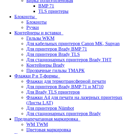
Бирка полиэтиленовая
BMP 71
TLS принтеры
Блокноты
Блокноты
Ручки
Контейнеры и вставки
Гильзы WKM
Для кабельных принтеров Canon MK, Supvan
Для принтеров Brady BMP 71
Для принтеров Brady TLS
Для стационарных принтеров Brady THT
Контейнеры Brady
Прозрачные гильзы ТМАРК
Флажки P и T-формы
Флажки для термотрансферной печати
Для принтеров Brady BMP 71 и M710
Для Brady TLS принтеров
Флажки A4 для печати на лазерных принтерах
(Листы LAT)
Для принтеров Niimbot
Для стационарных принтеров Brady
Преднапечатанная маркировка
WM TWM
Цветовая маркировка