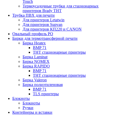
Touch
Термоусадочные трубки для стационарных
принтеров Brady THT
Трубка ПВХ для печати
Для принтеров Letatwin
Для принтеров Supvan
Для принтеров КП220 и CANON
Овальный профиль PO
Бирки для термотрансферной печати
Бирка Heatex
BMP 71
THT стационарные принтеры
Бирка Laminat
Бирка NOMEX
Бирка RAPIDO
BMP 71
THT стационарные принтеры
Бирка Valeron
Бирка полиэтиленовая
BMP 71
TLS принтеры
Блокноты
Блокноты
Ручки
Контейнеры и вставки