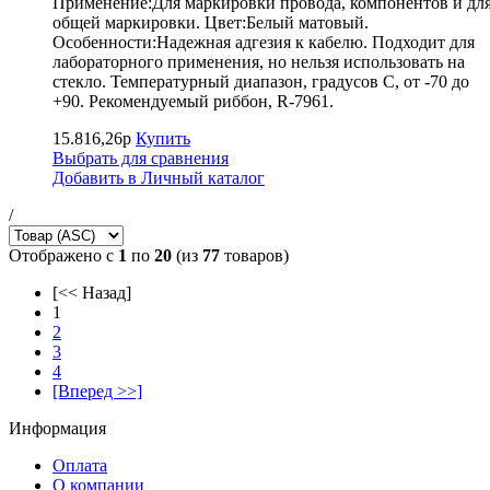
Применение:Для маркировки провода, компонентов и дл
общей маркировки. Цвет:Белый матовый.
Особенности:Надежная адгезия к кабелю. Подходит для
лабораторного применения, но нельзя использовать на
стекло. Температурный диапазон, градусов С, от -70 до
+90. Рекомендуемый риббон, R-7961.
15.816,26р
Купить
Выбрать для сравнения
Добавить в Личный каталог
/
Отображено с
1
по
20
(из
77
товаров)
[<< Назад]
1
2
3
4
[Вперед >>]
Информация
Оплата
О компании