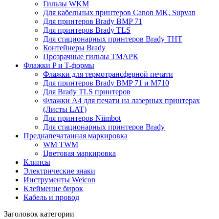
Гильзы WKM
Для кабельных принтеров Canon MK, Supvan
Для принтеров Brady BMP 71
Для принтеров Brady TLS
Для стационарных принтеров Brady THT
Контейнеры Brady
Прозрачные гильзы ТМАРК
Флажки P и T-формы
Флажки для термотрансферной печати
Для принтеров Brady BMP 71 и M710
Для Brady TLS принтеров
Флажки A4 для печати на лазерных принтерах
(Листы LAT)
Для принтеров Niimbot
Для стационарных принтеров Brady
Преднапечатанная маркировка
WM TWM
Цветовая маркировка
Клипсы
Электрические знаки
Инструменты Weicon
Клеймение бирок
Кабель и провод
Заголовок категории