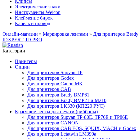
Клипсы
Электрические знаки
Инструменты Weicon
Клеймение бирок
Кабель и провод
Онлайн-магазин
»
Маркировка лентами
»
Для принтеров Brady
IDXPERT, ID PRO
Категории
Принтеры
Опции
Для принтеров Supvan TP
Для принтеров Godex
Для принтеров Canon MK
Для принтеров CAB
Для принтеров Brady BMP61
Для принтеров Brady BMP21 и M210
Для принтеров LK330 (КП220 РУС)
Красящие ленты для печати (риббоны)
Для принтеров Supvan TP-80E, TP76E и TP86E
Для принтеров CANON
Для принтеров CAB EOS, SQUIX, MACH и Godex
Для принтеров Letatwin LM390a