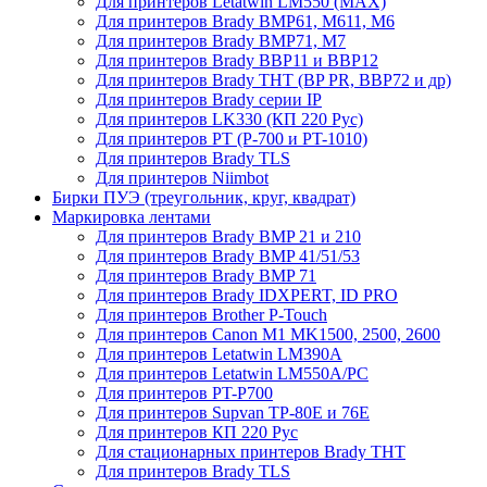
Для принтеров Letatwin LM550 (MAX)
Для принтеров Brady BMP61, M611, M6
Для принтеров Brady BMP71, M7
Для принтеров Brady BBP11 и BBP12
Для принтеров Brady THT (BP PR, BBP72 и др)
Для принтеров Brady серии IP
Для принтеров LK330 (КП 220 Рус)
Для принтеров PT (P-700 и PT-1010)
Для принтеров Brady TLS
Для принтеров Niimbot
Бирки ПУЭ (треугольник, круг, квадрат)
Маркировка лентами
Для принтеров Brady BMP 21 и 210
Для принтеров Brady BMP 41/51/53
Для принтеров Brady BMP 71
Для принтеров Brady IDXPERT, ID PRO
Для принтеров Brother P-Touch
Для принтеров Canon M1 MK1500, 2500, 2600
Для принтеров Letatwin LM390A
Для принтеров Letatwin LM550A/PC
Для принтеров PT-P700
Для принтеров Supvan TP-80E и 76E
Для принтеров КП 220 Рус
Для стационарных принтеров Brady THT
Для принтеров Brady TLS