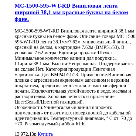
MC-1500-595-WT-RD Виниловая лента
шириной 38,1 мм красные буквы на белом
фоне.
MC-1500-595-WT-RD Виниловая лента шириной 38,1 мм
красные буквы на белом фоне. Описание товара:MC-1500
595-WT-RD лента 38.1мм/7.62м, универсальный винил,
красный на белом, в картридже 7.62м (BMP51/53). В
упаковке:7.62 метра. Единица продажи:Штука.
Минимальное количество единиц для покупки:1.
Ширина:38.1 мм. Высота:Непрерывная. Поддерживается
на складе:Нет. Категория продукции:Ленточная
маркировка. Для:BMP41/51/53. Применение:Виниловая
пленка с агресивным акриловым адгезивом и верхним
покрытием, предназначенным для термотрансферной
печати. Исключительная устойчивость к воде, маслам и
растворителям. Хорошая четкость и прилегание.
Цвет:Белый/Цветной глянцевый.
Особенности:Универсальный винил широкого
применения - от изогнутых поверхностей до кабельной
идентификации. Температурный диапазон, ° С от -70 до
+70. Рекомендуемый риббон RPR.
13.972,13р
Купить