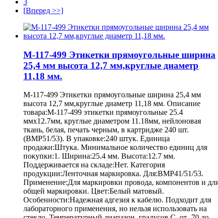
3
[Вперед >>]
M-117-499 Этикетки прямоугольные ширина
25,4 мм высота 12,7 мм,круглые диаметр
11,18 мм.
M-117-499 Этикетки прямоугольные ширина 25,4 мм
высота 12,7 мм,круглые диаметр 11,18 мм. Описание
товара:M-117-499 этикетки прямоугольные 25.4
ммх12.7мм, круглые диаметром 11.18мм, нейлоновая
ткань, белая, печать черным, в картридже 240 шт.
(BMP51/53). В упаковке:240 штук. Единица
продажи:Штука. Минимальное количество единиц для
покупки:1. Ширина:25.4 мм. Высота:12.7 мм.
Поддерживается на складе:Нет. Категория
продукции:Ленточная маркировка. Для:BMP41/51/53.
Применение:Для маркировки провода, компонентов и дл
общей маркировки. Цвет:Белый матовый.
Особенности:Надежная адгезия к кабелю. Подходит для
лабораторного применения, но нельзя использовать на
стекло. Температурный диапазон, градусов С, от -70 до