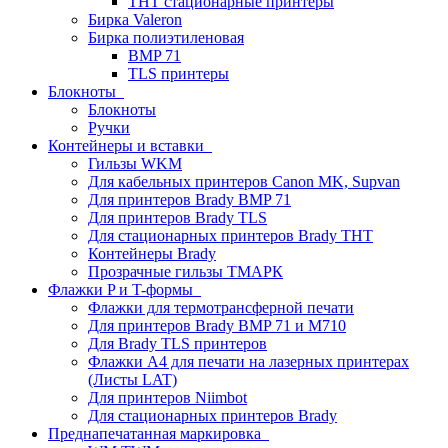
THT стационарные принтеры
Бирка Valeron
Бирка полиэтиленовая
BMP 71
TLS принтеры
Блокноты
Блокноты
Ручки
Контейнеры и вставки
Гильзы WKM
Для кабельных принтеров Canon MK, Supvan
Для принтеров Brady BMP 71
Для принтеров Brady TLS
Для стационарных принтеров Brady THT
Контейнеры Brady
Прозрачные гильзы ТМАРК
Флажки P и T-формы
Флажки для термотрансферной печати
Для принтеров Brady BMP 71 и M710
Для Brady TLS принтеров
Флажки A4 для печати на лазерных принтерах
(Листы LAT)
Для принтеров Niimbot
Для стационарных принтеров Brady
Преднапечатанная маркировка