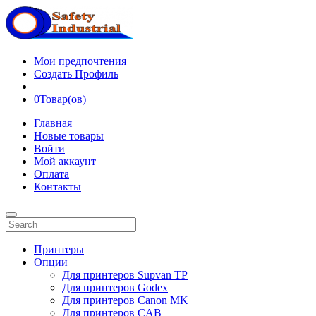
Мои предпочтения
Создать Профиль
0
Товар(ов)
Главная
Новые товары
Войти
Мой аккаунт
Оплата
Контакты
Принтеры
Опции
Для принтеров Supvan TP
Для принтеров Godex
Для принтеров Canon MK
Для принтеров CAB