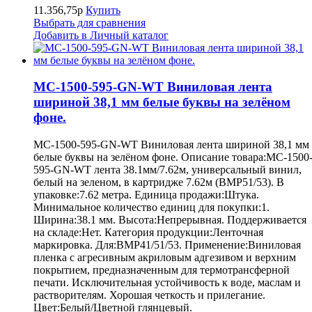
11.356,75р
Купить
Выбрать для сравнения
Добавить в Личный каталог
MC-1500-595-GN-WT Виниловая лента
шириной 38,1 мм белые буквы на зелёном
фоне.
MC-1500-595-GN-WT Виниловая лента шириной 38,1 мм
белые буквы на зелёном фоне. Описание товара:MC-1500
595-GN-WT лента 38.1мм/7.62м, универсальный винил,
белый на зеленом, в картридже 7.62м (BMP51/53). В
упаковке:7.62 метра. Единица продажи:Штука.
Минимальное количество единиц для покупки:1.
Ширина:38.1 мм. Высота:Непрерывная. Поддерживается
на складе:Нет. Категория продукции:Ленточная
маркировка. Для:BMP41/51/53. Применение:Виниловая
пленка с агресивным акриловым адгезивом и верхним
покрытием, предназначенным для термотрансферной
печати. Исключительная устойчивость к воде, маслам и
растворителям. Хорошая четкость и прилегание.
Цвет:Белый/Цветной глянцевый.