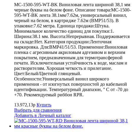
MC-1500-595-WT-BK Виниловая лента шириной 38,1 мм
черные буквы на белом фоне. Описание товара:MC-1500-
595-WT-BK лента 38.1мм/7.62м, универсальный винил,
черный на белом, в картридже 7.62м (BMP51/53). В
упаковке:7.62 метра. Единица продажи:Штука.
Минимальное количество единиц для покупки:1.
Ширина:38.1 мм. Высота:Непрерывная. Поддерживается
на складе:Нет. Категория продукции:Ленточная
маркировка. Для:BMP41/51/53. Применение:Виниловая
пленка с агресивным акриловым адгезивом и верхним
покрытием, предназначенным для термотрансферной
печати. Исключительная устойчивость к воде, маслам и
растворителям. Хорошая четкость и прилегание.
Цвет:Белый/Цветной глянцевый.
Особенности:Универсальный винил широкого
применения - от изогнутых поверхностей до кабельной
идентификации. Температурный диапазон, ° С от -70 до
+70. Рекомендуемый риббон RPR.
13.972,13р
Купить
Выбрать для сравнения
Добавить в Личный каталог