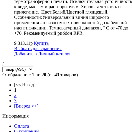
термотрансферной печати. Исключительная устойчивость
к воде, маслам и растворителям. Хорошая четкость и
прилегание. Цвет:Белый/Цветной глянцевый.
Особенности:Универсальный винил широкого
применения - от изогнутых поверхностей до кабельной
идентификации. Температурный диапазон, ° С от -70 до
+70. Рекомендуемый риббон RPR.
9.313,11р
Купить
Выбрать для сравнения
Добавить в Личный каталог
/
Отображено с
1
по
20
(из
43
товаров)
[<< Назад]
1
2
3
[Вперед >>]
Информация
Оплата
О компании