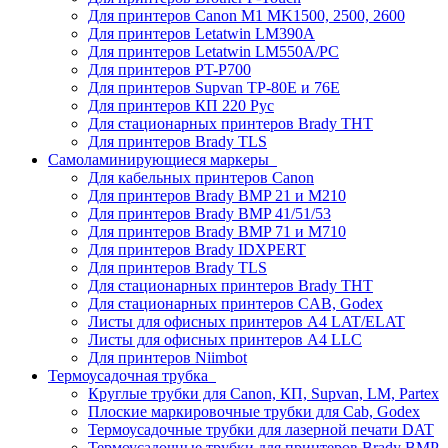
Для принтеров Canon M1 MK1500, 2500, 2600
Для принтеров Letatwin LM390A
Для принтеров Letatwin LM550A/PC
Для принтеров PT-P700
Для принтеров Supvan TP-80E и 76E
Для принтеров КП 220 Рус
Для стационарных принтеров Brady THT
Для принтеров Brady TLS
Самоламинирующиеся маркеры
Для кабельных принтеров Canon
Для принтеров Brady BMP 21 и M210
Для принтеров Brady BMP 41/51/53
Для принтеров Brady BMP 71 и M710
Для принтеров Brady IDXPERT
Для принтеров Brady TLS
Для стационарных принтеров Brady THT
Для стационарных принтеров CAB, Godex
Листы для офисных принтеров А4 LAT/ELAT
Листы для офисных принтеров А4 LLC
Для принтеров Niimbot
Термоусадочная трубка
Круглые трубки для Canon, КП, Supvan, LM, Partex
Плоские маркировочные трубки для Cab, Godex
Термоусадочные трубки для лазерной печати DAT
Термоусадочные трубки для принтеров Brady BMP