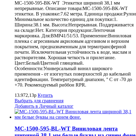
MC-1500-595-BK-WT Этикетки шириной 38,1 мм
непрерывные. Описание товара:MC-1500-595-BK-WT
этикетки. В упаковке:7.62 метра. Единица продажи:Рулон
Минимальное количество единиц для покупки:1.
Ширина:38.1 мм. Высота:Непрерывная. Поддерживается
на складе:Нет. Категория продукции:Ленточная
маркировка. Для:BMP41/51/53. Применение:Виниловая
пленка с агресивным акриловым адгезивом и верхним
покрытием, предназначенным для термотрансферной
печати. Исключительная устойчивость к воде, маслам и
растворителям. Хорошая четкость и прилегание.
Цвет:Белый/Цветной глянцевый.
Особенности:Универсальный винил широкого
применения - от изогнутых поверхностей до кабельной
идентификации. Температурный диапазон, ° С от -70 до
+70. Рекомендуемый риббон RPR.
13.972,13р
Купить
Выбрать для сравнения
Добавить в Личный каталог
MC-1500-595-BL-WT Виниловая лента
шириной 38,1 мм белые буквы на синем фоне