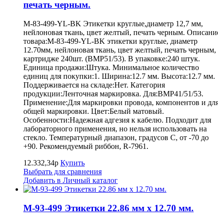
печать черным.
M-83-499-YL-BK Этикетки круглые,диаметр 12,7 мм,
нейлоновая ткань, цвет желтый, печать черным. Описани
товара:M-83-499-YL-BK этикетки круглые, диаметр
12.70мм, нейлоновая ткань, цвет желтый, печать черным,
картридже 240шт. (BMP51/53). В упаковке:240 штук.
Единица продажи:Штука. Минимальное количество
единиц для покупки:1. Ширина:12.7 мм. Высота:12.7 мм.
Поддерживается на складе:Нет. Категория
продукции:Ленточная маркировка. Для:BMP41/51/53.
Применение:Для маркировки провода, компонентов и дл
общей маркировки. Цвет:Белый матовый.
Особенности:Надежная адгезия к кабелю. Подходит для
лабораторного применения, но нельзя использовать на
стекло. Температурный диапазон, градусов С, от -70 до
+90. Рекомендуемый риббон, R-7961.
12.332,34р
Купить
Выбрать для сравнения
Добавить в Личный каталог
M-93-499 Этикетки 22.86 мм х 12.70 мм.