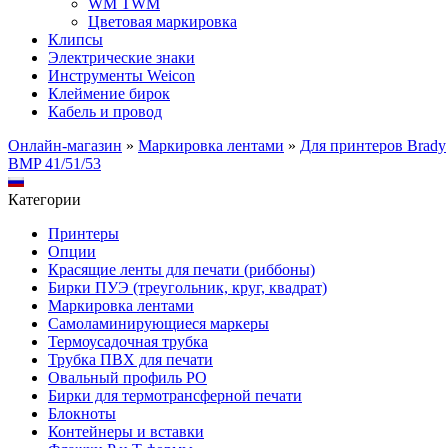
WM TWM
Цветовая маркировка
Клипсы
Электрические знаки
Инструменты Weicon
Клеймение бирок
Кабель и провод
Онлайн-магазин
»
Маркировка лентами
»
Для принтеров Brady
BMP 41/51/53
Категории
Принтеры
Опции
Красящие ленты для печати (риббоны)
Бирки ПУЭ (треугольник, круг, квадрат)
Маркировка лентами
Самоламинирующиеся маркеры
Термоусадочная трубка
Трубка ПВХ для печати
Овальный профиль PO
Бирки для термотрансферной печати
Блокноты
Контейнеры и вставки