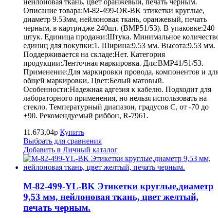
нейлоновая ткань, цвет оранжевый, печать черным.
Описание товара:M-82-499-OR-BK этикетки круглые,
диаметр 9.53мм, нейлоновая ткань, оранжевый, печать
черным, в картридже 240шт. (BMP51/53). В упаковке:240
штук. Единица продажи:Штука. Минимальное количеств
единиц для покупки:1. Ширина:9.53 мм. Высота:9.53 мм.
Поддерживается на складе:Нет. Категория
продукции:Ленточная маркировка. Для:BMP41/51/53.
Применение:Для маркировки провода, компонентов и дл
общей маркировки. Цвет:Белый матовый.
Особенности:Надежная адгезия к кабелю. Подходит для
лабораторного применения, но нельзя использовать на
стекло. Температурный диапазон, градусов С, от -70 до
+90. Рекомендуемый риббон, R-7961.
11.673,04р
Купить
Выбрать для сравнения
Добавить в Личный каталог
M-82-499-YL-BK Этикетки круглые,диаметр
9,53 мм, нейлоновая ткань, цвет желтый,
печать черным.