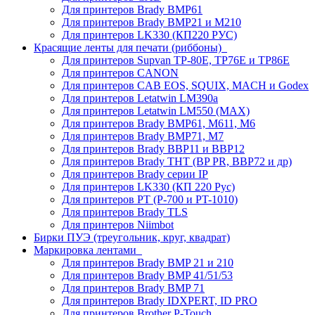
Для принтеров Brady BMP61
Для принтеров Brady BMP21 и M210
Для принтеров LK330 (КП220 РУС)
Красящие ленты для печати (риббоны)
Для принтеров Supvan TP-80E, TP76E и TP86E
Для принтеров CANON
Для принтеров CAB EOS, SQUIX, MACH и Godex
Для принтеров Letatwin LM390a
Для принтеров Letatwin LM550 (MAX)
Для принтеров Brady BMP61, M611, M6
Для принтеров Brady BMP71, M7
Для принтеров Brady BBP11 и BBP12
Для принтеров Brady THT (BP PR, BBP72 и др)
Для принтеров Brady серии IP
Для принтеров LK330 (КП 220 Рус)
Для принтеров PT (P-700 и PT-1010)
Для принтеров Brady TLS
Для принтеров Niimbot
Бирки ПУЭ (треугольник, круг, квадрат)
Маркировка лентами
Для принтеров Brady BMP 21 и 210
Для принтеров Brady BMP 41/51/53
Для принтеров Brady BMP 71
Для принтеров Brady IDXPERT, ID PRO
Для принтеров Brother P-Touch