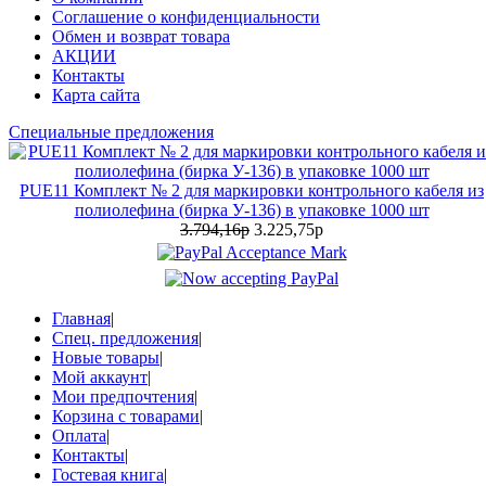
Соглашение о конфиденциальности
Обмен и возврат товара
АКЦИИ
Контакты
Карта сайта
Специальные предложения
PUE11 Комплект № 2 для маркировки контрольного кабеля из
полиолефина (бирка У-136) в упаковке 1000 шт
3.794,16р
3.225,75р
Главная
|
Спец. предложения
|
Новые товары
|
Мой аккаунт
|
Мои предпочтения
|
Корзина с товарами
|
Оплата
|
Контакты
|
Гостевая книга
|