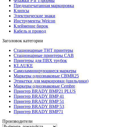
Флажки P и T-формы
Преднапечатанная маркировка
Клипсы
Электрические знаки
Инструменты Weicon
Клеймение бирок
Кабель и провод
Заголовок категории
Стационарные THT принтеры
Стационарные принтеры CAB
Принтеры для ПВХ трубок
KLAUKE
Самоламинирующиеся маркеры
Маркеры однознаковые CBMR25
Этикетки для маркировки (шильдики)
Маркеры однознаковые Cembre
Принтер BRADY BMP21 PLUS
Принтер BRADY BMP 41
Принтер BRADY BMP 51
Принтер BRADY BMP 53
Принтер BRADY BMP71
Производители