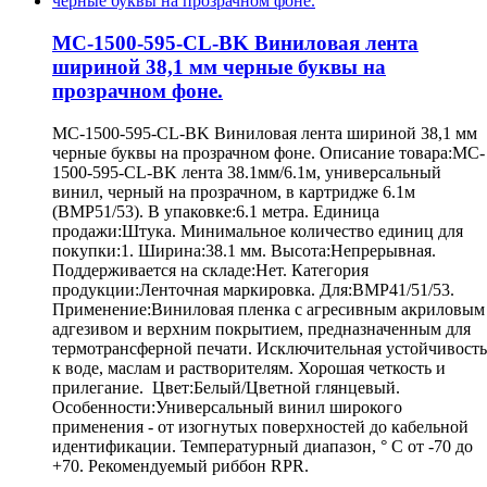
MC-1500-595-CL-BK Виниловая лента
шириной 38,1 мм черные буквы на
прозрачном фоне.
MC-1500-595-CL-BK Виниловая лента шириной 38,1 мм
черные буквы на прозрачном фоне. Описание товара:MC-
1500-595-CL-BK лента 38.1мм/6.1м, универсальный
винил, черный на прозрачном, в картридже 6.1м
(BMP51/53). В упаковке:6.1 метра. Единица
продажи:Штука. Минимальное количество единиц для
покупки:1. Ширина:38.1 мм. Высота:Непрерывная.
Поддерживается на складе:Нет. Категория
продукции:Ленточная маркировка. Для:BMP41/51/53.
Применение:Виниловая пленка с агресивным акриловым
адгезивом и верхним покрытием, предназначенным для
термотрансферной печати. Исключительная устойчивость
к воде, маслам и растворителям. Хорошая четкость и
прилегание. Цвет:Белый/Цветной глянцевый.
Особенности:Универсальный винил широкого
применения - от изогнутых поверхностей до кабельной
идентификации. Температурный диапазон, ° С от -70 до
+70. Рекомендуемый риббон RPR.