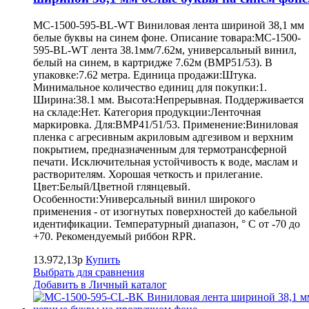
MC-1500-595-BL-WT Виниловая лента шириной 38,1 мм
белые буквы на синем фоне. Описание товара:MC-1500-
595-BL-WT лента 38.1мм/7.62м, универсальный винил,
белый на синем, в картридже 7.62м (BMP51/53). В
упаковке:7.62 метра. Единица продажи:Штука.
Минимальное количество единиц для покупки:1.
Ширина:38.1 мм. Высота:Непрерывная. Поддерживается
на складе:Нет. Категория продукции:Ленточная
маркировка. Для:BMP41/51/53. Применение:Виниловая
пленка с агресивным акриловым адгезивом и верхним
покрытием, предназначенным для термотрансферной
печати. Исключительная устойчивость к воде, маслам и
растворителям. Хорошая четкость и прилегание.
Цвет:Белый/Цветной глянцевый.
Особенности:Универсальный винил широкого
применения - от изогнутых поверхностей до кабельной
идентификации. Температурный диапазон, ° С от -70 до
+70. Рекомендуемый риббон RPR.
13.972,13р
Купить
Выбрать для сравнения
Добавить в Личный каталог