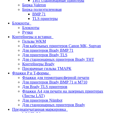
THT стационарные принтеры
Бирка Valeron
Бирка полиэтиленовая
BMP 71
TLS принтеры
Блокноты
Блокноты
Ручки
Контейнеры и вставки
Гильзы WKM
Для кабельных принтеров Canon MK, Supvan
Для принтеров Brady BMP 71
Для принтеров Brady TLS
Для стационарных принтеров Brady THT
Контейнеры Brady
Прозрачные гильзы ТМАРК
Флажки P и T-формы
Флажки для термотрансферной печати
Для принтеров Brady BMP 71 и M710
Для Brady TLS принтеров
Флажки A4 для печати на лазерных принтерах
(Листы LAT)
Для принтеров Niimbot
Для стационарных принтеров Brady
Преднапечатанная маркировка