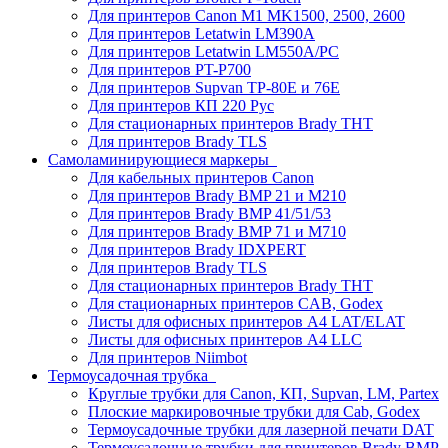
Для принтеров Canon M1 MK1500, 2500, 2600
Для принтеров Letatwin LM390A
Для принтеров Letatwin LM550A/PC
Для принтеров PT-P700
Для принтеров Supvan TP-80E и 76E
Для принтеров КП 220 Рус
Для стационарных принтеров Brady THT
Для принтеров Brady TLS
Самоламинирующиеся маркеры
Для кабельных принтеров Canon
Для принтеров Brady BMP 21 и M210
Для принтеров Brady BMP 41/51/53
Для принтеров Brady BMP 71 и M710
Для принтеров Brady IDXPERT
Для принтеров Brady TLS
Для стационарных принтеров Brady THT
Для стационарных принтеров CAB, Godex
Листы для офисных принтеров А4 LAT/ELAT
Листы для офисных принтеров А4 LLC
Для принтеров Niimbot
Термоусадочная трубка
Круглые трубки для Canon, КП, Supvan, LM, Partex
Плоские маркировочные трубки для Cab, Godex
Термоусадочные трубки для лазерной печати DAT
Термоусадочные трубки для принтеров Brady BMP