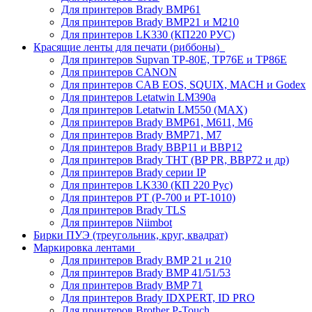
Для принтеров Brady BMP61
Для принтеров Brady BMP21 и M210
Для принтеров LK330 (КП220 РУС)
Красящие ленты для печати (риббоны)
Для принтеров Supvan TP-80E, TP76E и TP86E
Для принтеров CANON
Для принтеров CAB EOS, SQUIX, MACH и Godex
Для принтеров Letatwin LM390a
Для принтеров Letatwin LM550 (MAX)
Для принтеров Brady BMP61, M611, M6
Для принтеров Brady BMP71, M7
Для принтеров Brady BBP11 и BBP12
Для принтеров Brady THT (BP PR, BBP72 и др)
Для принтеров Brady серии IP
Для принтеров LK330 (КП 220 Рус)
Для принтеров PT (P-700 и PT-1010)
Для принтеров Brady TLS
Для принтеров Niimbot
Бирки ПУЭ (треугольник, круг, квадрат)
Маркировка лентами
Для принтеров Brady BMP 21 и 210
Для принтеров Brady BMP 41/51/53
Для принтеров Brady BMP 71
Для принтеров Brady IDXPERT, ID PRO
Для принтеров Brother P-Touch