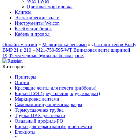
WM TWM
Цветовая маркировка
Клипсы
Электрические знаки
Инструменты Weicon
Клеймение бирок
Кабель и провод
Онлайн-магазин
»
Маркировка лентами
»
Для принтеров Brady
BMP 21 и 210
»
M21-750-595-WT Виниловая лента шириной
19,05 мм черные буквы на белом фоне.
Категории
Принтеры
Опции
Красящие ленты для печати (риббоны)
Бирки ПУЭ (треугольник, круг, квадрат)
Маркировка лентами
Самоламинирующиеся маркеры
Термоусадочная трубка
Трубка ПВХ для печати
Овальный профиль PO
Бирки для термотрансферной печати
Блокноты