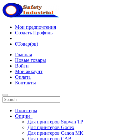
Мои предпочтения
Создать Профиль
0
Товар(ов)
Главная
Новые товары
Войти
Мой аккаунт
Оплата
Контакты
Принтеры
Опции
Для принтеров Supvan TP
Для принтеров Godex
Для принтеров Canon MK
Для принтеров CAB