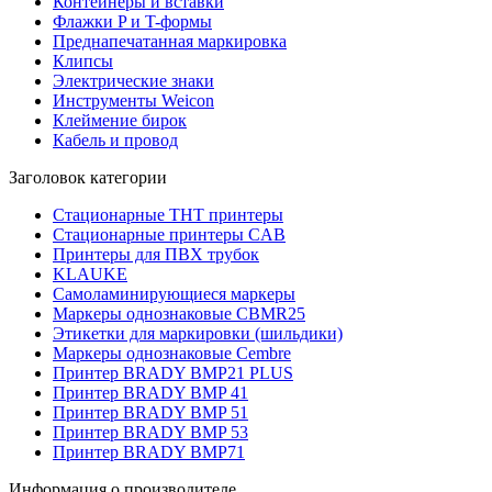
Контейнеры и вставки
Флажки P и T-формы
Преднапечатанная маркировка
Клипсы
Электрические знаки
Инструменты Weicon
Клеймение бирок
Кабель и провод
Заголовок категории
Стационарные THT принтеры
Стационарные принтеры CAB
Принтеры для ПВХ трубок
KLAUKE
Самоламинирующиеся маркеры
Маркеры однознаковые CBMR25
Этикетки для маркировки (шильдики)
Маркеры однознаковые Cembre
Принтер BRADY BMP21 PLUS
Принтер BRADY BMP 41
Принтер BRADY BMP 51
Принтер BRADY BMP 53
Принтер BRADY BMP71
Информация о производителе