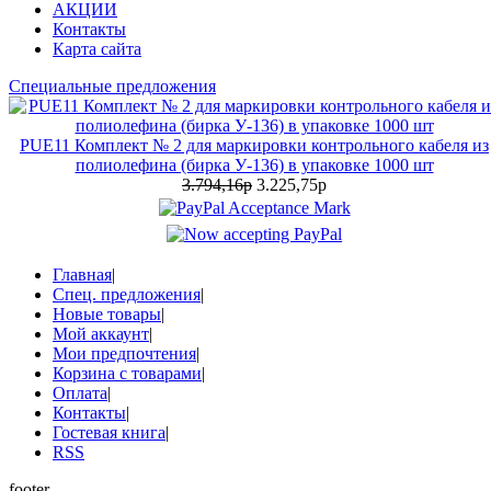
АКЦИИ
Контакты
Карта сайта
Специальные предложения
PUE11 Комплект № 2 для маркировки контрольного кабеля из
полиолефина (бирка У-136) в упаковке 1000 шт
3.794,16р
3.225,75р
Главная
|
Спец. предложения
|
Новые товары
|
Мой аккаунт
|
Мои предпочтения
|
Корзина с товарами
|
Оплата
|
Контакты
|
Гостевая книга
|
RSS
footer