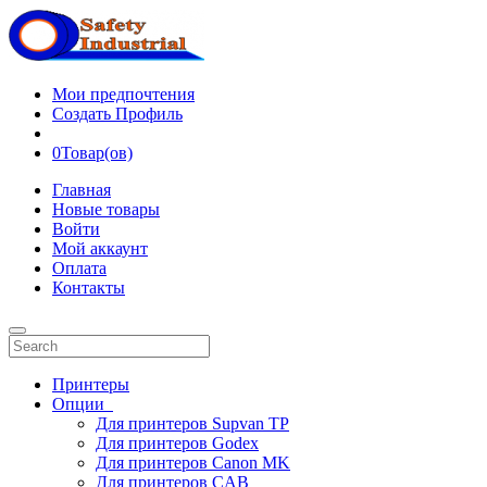
Мои предпочтения
Создать Профиль
0
Товар(ов)
Главная
Новые товары
Войти
Мой аккаунт
Оплата
Контакты
Принтеры
Опции
Для принтеров Supvan TP
Для принтеров Godex
Для принтеров Canon MK
Для принтеров CAB