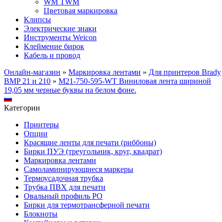
WM TWM
Цветовая маркировка
Клипсы
Электрические знаки
Инструменты Weicon
Клеймение бирок
Кабель и провод
Онлайн-магазин
»
Маркировка лентами
»
Для принтеров Brady
BMP 21 и 210
»
M21-750-595-WT Виниловая лента шириной
19,05 мм черные буквы на белом фоне.
Категории
Принтеры
Опции
Красящие ленты для печати (риббоны)
Бирки ПУЭ (треугольник, круг, квадрат)
Маркировка лентами
Самоламинирующиеся маркеры
Термоусадочная трубка
Трубка ПВХ для печати
Овальный профиль PO
Бирки для термотрансферной печати
Блокноты