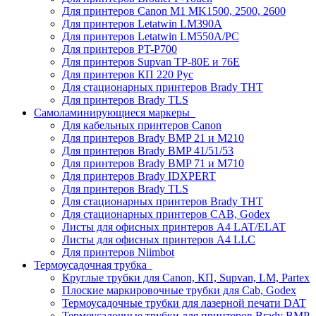
Для принтеров Canon M1 MK1500, 2500, 2600
Для принтеров Letatwin LM390A
Для принтеров Letatwin LM550A/PC
Для принтеров PT-P700
Для принтеров Supvan TP-80E и 76E
Для принтеров КП 220 Рус
Для стационарных принтеров Brady THT
Для принтеров Brady TLS
Самоламинирующиеся маркеры
Для кабельных принтеров Canon
Для принтеров Brady BMP 21 и M210
Для принтеров Brady BMP 41/51/53
Для принтеров Brady BMP 71 и M710
Для принтеров Brady IDXPERT
Для принтеров Brady TLS
Для стационарных принтеров Brady THT
Для стационарных принтеров CAB, Godex
Листы для офисных принтеров А4 LAT/ELAT
Листы для офисных принтеров А4 LLC
Для принтеров Niimbot
Термоусадочная трубка
Круглые трубки для Canon, КП, Supvan, LM, Partex
Плоские маркировочные трубки для Cab, Godex
Термоусадочные трубки для лазерной печати DAT
Термоусадочные трубки для принтеров Brady BMP