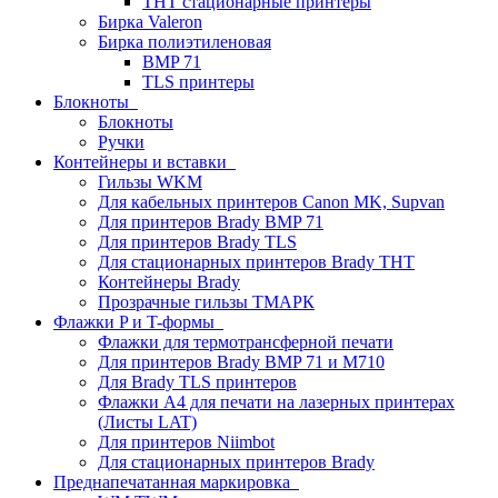
THT стационарные принтеры
Бирка Valeron
Бирка полиэтиленовая
BMP 71
TLS принтеры
Блокноты
Блокноты
Ручки
Контейнеры и вставки
Гильзы WKM
Для кабельных принтеров Canon MK, Supvan
Для принтеров Brady BMP 71
Для принтеров Brady TLS
Для стационарных принтеров Brady THT
Контейнеры Brady
Прозрачные гильзы ТМАРК
Флажки P и T-формы
Флажки для термотрансферной печати
Для принтеров Brady BMP 71 и M710
Для Brady TLS принтеров
Флажки A4 для печати на лазерных принтерах
(Листы LAT)
Для принтеров Niimbot
Для стационарных принтеров Brady
Преднапечатанная маркировка