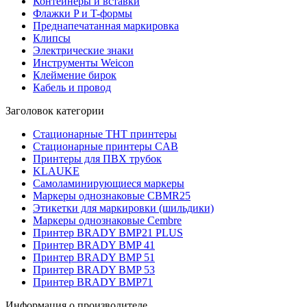
Контейнеры и вставки
Флажки P и T-формы
Преднапечатанная маркировка
Клипсы
Электрические знаки
Инструменты Weicon
Клеймение бирок
Кабель и провод
Заголовок категории
Стационарные THT принтеры
Стационарные принтеры CAB
Принтеры для ПВХ трубок
KLAUKE
Самоламинирующиеся маркеры
Маркеры однознаковые CBMR25
Этикетки для маркировки (шильдики)
Маркеры однознаковые Cembre
Принтер BRADY BMP21 PLUS
Принтер BRADY BMP 41
Принтер BRADY BMP 51
Принтер BRADY BMP 53
Принтер BRADY BMP71
Информация о производителе