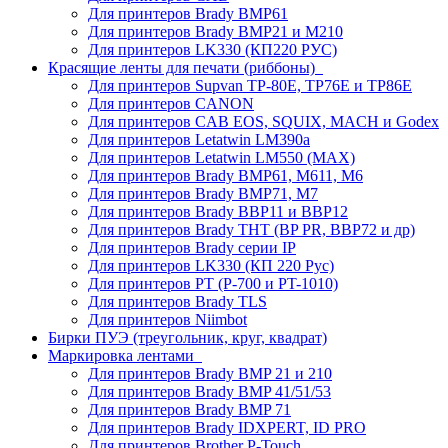
Для принтеров Brady BMP61
Для принтеров Brady BMP21 и M210
Для принтеров LK330 (КП220 РУС)
Красящие ленты для печати (риббоны)
Для принтеров Supvan TP-80E, TP76E и TP86E
Для принтеров CANON
Для принтеров CAB EOS, SQUIX, MACH и Godex
Для принтеров Letatwin LM390a
Для принтеров Letatwin LM550 (MAX)
Для принтеров Brady BMP61, M611, M6
Для принтеров Brady BMP71, M7
Для принтеров Brady BBP11 и BBP12
Для принтеров Brady THT (BP PR, BBP72 и др)
Для принтеров Brady серии IP
Для принтеров LK330 (КП 220 Рус)
Для принтеров PT (P-700 и PT-1010)
Для принтеров Brady TLS
Для принтеров Niimbot
Бирки ПУЭ (треугольник, круг, квадрат)
Маркировка лентами
Для принтеров Brady BMP 21 и 210
Для принтеров Brady BMP 41/51/53
Для принтеров Brady BMP 71
Для принтеров Brady IDXPERT, ID PRO
Для принтеров Brother P-Touch