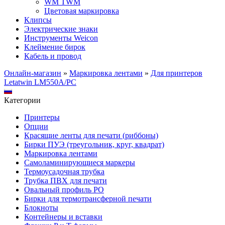
WM TWM
Цветовая маркировка
Клипсы
Электрические знаки
Инструменты Weicon
Клеймение бирок
Кабель и провод
Онлайн-магазин
»
Маркировка лентами
»
Для принтеров
Letatwin LM550A/PC
Категории
Принтеры
Опции
Красящие ленты для печати (риббоны)
Бирки ПУЭ (треугольник, круг, квадрат)
Маркировка лентами
Самоламинирующиеся маркеры
Термоусадочная трубка
Трубка ПВХ для печати
Овальный профиль PO
Бирки для термотрансферной печати
Блокноты
Контейнеры и вставки