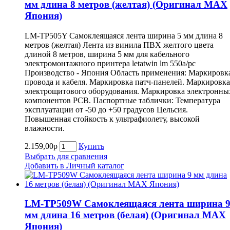
мм длина 8 метров (желтая) (Оригинал MAX
Япония)
LM-TP505Y Самоклеящаяся лента ширина 5 мм длина 8
метров (желтая) Лента из винила ПВХ желтого цвета
длиной 8 метров, ширина 5 мм для кабельного
электромонтажного принтера letatwin lm 550a/pc
Производство - Япония Область применения: Маркировк
провода и кабеля. Маркировка патч-панелей. Маркировка
электрощитового оборудования. Маркировка электронны
компонентов РСВ. Паспортные таблички: Температура
эксплуатации от -50 до +50 градусов Цельсия.
Повышенная стойкость к ультрафиолету, высокой
влажности.
2.159,00р
Купить
Выбрать для сравнения
Добавить в Личный каталог
LM-TP509W Самоклеящаяся лента ширина 
мм длина 16 метров (белая) (Оригинал MAX
Япония)