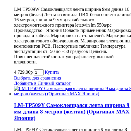
LM-TP509W Самоклеящаяся лента ширина 9мм длина 16
метров (белая) Лента из винила ПВХ белого цвета длино
16 метров, ширина 9 мм для кабельного
электромонтажного принтера letatwin lm 550a/pc
Производство - Япония Область применения: Маркировк
провода и кабеля. Маркировка патч-панелей. Маркировка
электрощитового оборудования. Маркировка электронны
компонентов РСВ. Паспортные таблички: Температура
эксплуатации от -50 до +50 градусов Цельсия.
Повышенная стойкость к ультрафиолету, высокой
влажности.
4.729,00р
Купить
Выбрать для сравнения
Добавить в Личный каталог
LM-TP509Y Самоклеящаяся лента ширина 9
мм длина 8 метров (желтая) (Оригинал MAX
Япония)
LM-TP509Y Самоклеящаяся лента ширина 9 мм длина 8