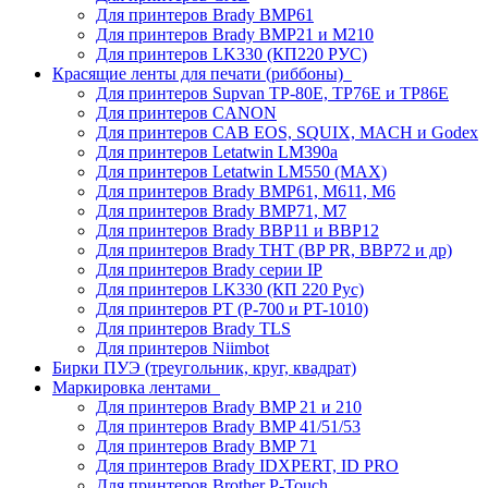
Для принтеров Brady BMP61
Для принтеров Brady BMP21 и M210
Для принтеров LK330 (КП220 РУС)
Красящие ленты для печати (риббоны)
Для принтеров Supvan TP-80E, TP76E и TP86E
Для принтеров CANON
Для принтеров CAB EOS, SQUIX, MACH и Godex
Для принтеров Letatwin LM390a
Для принтеров Letatwin LM550 (MAX)
Для принтеров Brady BMP61, M611, M6
Для принтеров Brady BMP71, M7
Для принтеров Brady BBP11 и BBP12
Для принтеров Brady THT (BP PR, BBP72 и др)
Для принтеров Brady серии IP
Для принтеров LK330 (КП 220 Рус)
Для принтеров PT (P-700 и PT-1010)
Для принтеров Brady TLS
Для принтеров Niimbot
Бирки ПУЭ (треугольник, круг, квадрат)
Маркировка лентами
Для принтеров Brady BMP 21 и 210
Для принтеров Brady BMP 41/51/53
Для принтеров Brady BMP 71
Для принтеров Brady IDXPERT, ID PRO
Для принтеров Brother P-Touch