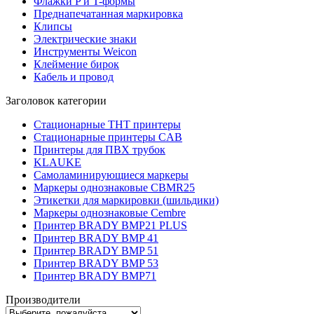
Флажки P и T-формы
Преднапечатанная маркировка
Клипсы
Электрические знаки
Инструменты Weicon
Клеймение бирок
Кабель и провод
Заголовок категории
Стационарные THT принтеры
Стационарные принтеры CAB
Принтеры для ПВХ трубок
KLAUKE
Самоламинирующиеся маркеры
Маркеры однознаковые CBMR25
Этикетки для маркировки (шильдики)
Маркеры однознаковые Cembre
Принтер BRADY BMP21 PLUS
Принтер BRADY BMP 41
Принтер BRADY BMP 51
Принтер BRADY BMP 53
Принтер BRADY BMP71
Производители