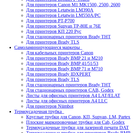
Для принтеров Canon M1 MK1500, 2500, 2600
Для принтеров Letatwin LM390A
Для принтеров Letatwin LM550A/PC
Для принтеров PT-P700
Для принтеров Supvan TP-80E и 76E
Для принтеров КП 220 Рус
Для стационарных принтеров Brady THT
Для принтеров Brady TLS
Самоламинирующиеся маркеры
Для кабельных принтеров Canon
Для принтеров Brady BMP 21 и M210
Для принтеров Brady BMP 41/51/53
Для принтеров Brady BMP 71 и M710
Для принтеров Brady IDXPERT
Для принтеров Brady TLS
Для стационарных принтеров Brady THT
Для стационарных принтеров CAB, Godex
Листы для офисных принтеров А4 LAT/ELAT
Листы для офисных принтеров А4 LLC
Для принтеров Niimbot
Термоусадочная трубка
Круглые трубки для Canon, КП, Supvan, LM, Partex
Плоские маркировочные трубки для Cab, Godex
Термоусадочные трубки для лазерной печати DAT
Термоусадочные трубки для принтеров Brady BMP