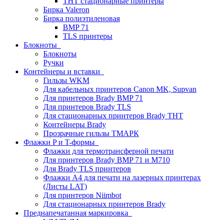
THT стационарные принтеры
Бирка Valeron
Бирка полиэтиленовая
BMP 71
TLS принтеры
Блокноты
Блокноты
Ручки
Контейнеры и вставки
Гильзы WKM
Для кабельных принтеров Canon MK, Supvan
Для принтеров Brady BMP 71
Для принтеров Brady TLS
Для стационарных принтеров Brady THT
Контейнеры Brady
Прозрачные гильзы ТМАРК
Флажки P и T-формы
Флажки для термотрансферной печати
Для принтеров Brady BMP 71 и M710
Для Brady TLS принтеров
Флажки A4 для печати на лазерных принтерах
(Листы LAT)
Для принтеров Niimbot
Для стационарных принтеров Brady
Преднапечатанная маркировка