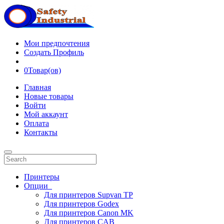
Мои предпочтения
Создать Профиль
0
Товар(ов)
Главная
Новые товары
Войти
Мой аккаунт
Оплата
Контакты
Принтеры
Опции
Для принтеров Supvan TP
Для принтеров Godex
Для принтеров Canon MK
Для принтеров CAB