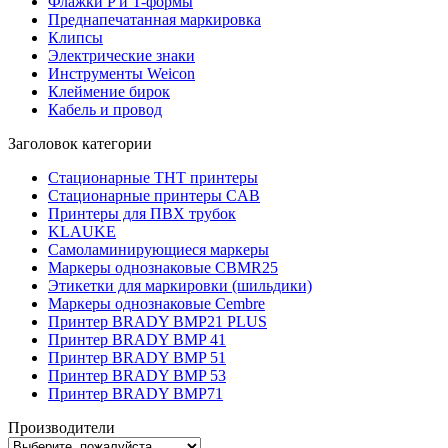
Флажки P и T-формы
Преднапечатанная маркировка
Клипсы
Электрические знаки
Инструменты Weicon
Клеймение бирок
Кабель и провод
Заголовок категории
Стационарные THT принтеры
Стационарные принтеры CAB
Принтеры для ПВХ трубок
KLAUKE
Самоламинирующиеся маркеры
Маркеры однознаковые CBMR25
Этикетки для маркировки (шильдики)
Маркеры однознаковые Cembre
Принтер BRADY BMP21 PLUS
Принтер BRADY BMP 41
Принтер BRADY BMP 51
Принтер BRADY BMP 53
Принтер BRADY BMP71
Производители