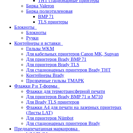
THT стационарные принтеры
Бирка Valeron
Бирка полиэтиленовая
BMP 71
TLS принтеры
Блокноты
Блокноты
Ручки
Контейнеры и вставки
Гильзы WKM
Для кабельных принтеров Canon MK, Supvan
Для принтеров Brady BMP 71
Для принтеров Brady TLS
Для стационарных принтеров Brady THT
Контейнеры Brady
Прозрачные гильзы ТМАРК
Флажки P и T-формы
Флажки для термотрансферной печати
Для принтеров Brady BMP 71 и M710
Для Brady TLS принтеров
Флажки A4 для печати на лазерных принтерах
(Листы LAT)
Для принтеров Niimbot
Для стационарных принтеров Brady
Преднапечатанная маркировка