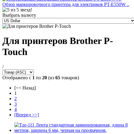
Обзор маркировочного принтера для электриков PT-E550W ..
Выбрать валюту
Для принтеров Brother P-
Touch
/
Отображено с
1
по
20
(из
65
товаров)
[<< Назад]
1
2
3
4
[Вперед >>]