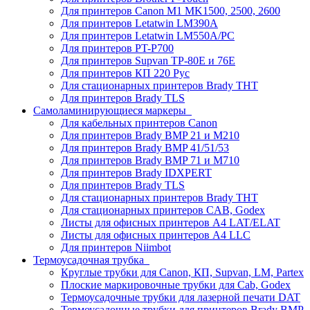
Для принтеров Canon M1 MK1500, 2500, 2600
Для принтеров Letatwin LM390A
Для принтеров Letatwin LM550A/PC
Для принтеров PT-P700
Для принтеров Supvan TP-80E и 76E
Для принтеров КП 220 Рус
Для стационарных принтеров Brady THT
Для принтеров Brady TLS
Самоламинирующиеся маркеры
Для кабельных принтеров Canon
Для принтеров Brady BMP 21 и M210
Для принтеров Brady BMP 41/51/53
Для принтеров Brady BMP 71 и M710
Для принтеров Brady IDXPERT
Для принтеров Brady TLS
Для стационарных принтеров Brady THT
Для стационарных принтеров CAB, Godex
Листы для офисных принтеров А4 LAT/ELAT
Листы для офисных принтеров А4 LLC
Для принтеров Niimbot
Термоусадочная трубка
Круглые трубки для Canon, КП, Supvan, LM, Partex
Плоские маркировочные трубки для Cab, Godex
Термоусадочные трубки для лазерной печати DAT
Термоусадочные трубки для принтеров Brady BMP