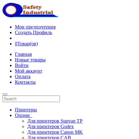
Мои предпочтения
Создать Профиль
0
Товар(ов)
Главная
Новые товары
Войти
Мой аккаунт
Оплата
Контакты
Принтеры
Опции
Для принтеров Supvan TP
Для принтеров Godex
Для принтеров Canon MK
Для принтеров CAB