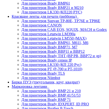
Для принтеров Brady BMP61
Для принтеров Brady BMP21 и M210
Для принтеров LK330 (КП220 РУС)
Красящие ленты для печати (риббоны)
Для принтеров Supvan TP-80E, TP76E и TP86E
Для принтеров CANON
Для принтеров CAB EOS, SQUIX, MACH и Godex
Для принтеров Letatwin LM390a
Для принтеров Letatwin LM550 (MAX)
Для принтеров Brady BMP61, M611, M6
Для принтеров Brady BMP71, M7
Для принтеров Brady BBP11 и BBP12
Для принтеров Brady THT (BP PR, BBP72 и др)
Для принтеров Brady серии IP
Для принтеров LK330 (КП 220 Рус)
Для принтеров PT (P-700 и PT-1010)
Для принтеров Brady TLS
Для принтеров Niimbot
Бирки ПУЭ (треугольник, круг, квадрат)
Маркировка лентами
Для принтеров Brady BMP 21 и 210
Для принтеров Brady BMP 41/51/53
Для принтеров Brady BMP 71
Для принтеров Brady IDXPERT, ID PRO
Для принтеров Brother P-Touch