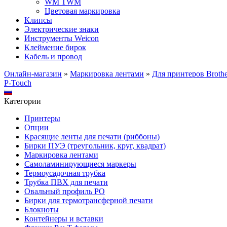
WM TWM
Цветовая маркировка
Клипсы
Электрические знаки
Инструменты Weicon
Клеймение бирок
Кабель и провод
Онлайн-магазин
»
Маркировка лентами
»
Для принтеров Brothe
P-Touch
Категории
Принтеры
Опции
Красящие ленты для печати (риббоны)
Бирки ПУЭ (треугольник, круг, квадрат)
Маркировка лентами
Самоламинирующиеся маркеры
Термоусадочная трубка
Трубка ПВХ для печати
Овальный профиль PO
Бирки для термотрансферной печати
Блокноты
Контейнеры и вставки