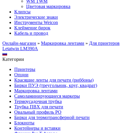
WM TWM
Цветовая маркировка
Клипсы
Электрические знаки
Инструменты Weicon
Клеймение бирок
Кабель и провод
Онлайн-магазин
»
Маркировка лентами
»
Для принтеров
Letatwin LM390A
Категории
Принтеры
Опции
Красящие ленты для печати (риббоны)
Бирки ПУЭ (треугольник, круг, квадрат)
Маркировка лентами
Самоламинирующиеся маркеры
Термоусадочная трубка
Трубка ПВХ для печати
Овальный профиль PO
Бирки для термотрансферной печати
Блокноты
Контейнеры и вставки