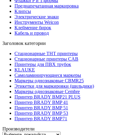
Флажки P и T-формы
Преднапечатанная маркировка
Клипсы
Электрические знаки
Инструменты Weicon
Клеймение бирок
Кабель и провод
Заголовок категории
Стационарные THT принтеры
Стационарные принтеры CAB
Принтеры для ПВХ трубок
KLAUKE
Самоламинирующиеся маркеры
Маркеры однознаковые CBMR25
Этикетки для маркировки (шильдики)
Маркеры однознаковые Cembre
Принтер BRADY BMP21 PLUS
Принтер BRADY BMP 41
Принтер BRADY BMP 51
Принтер BRADY BMP 53
Принтер BRADY BMP71
Производители