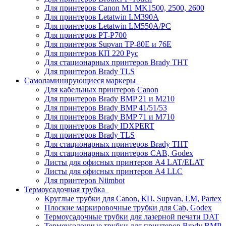
Для принтеров Canon M1 MK1500, 2500, 2600
Для принтеров Letatwin LM390A
Для принтеров Letatwin LM550A/PC
Для принтеров PT-P700
Для принтеров Supvan TP-80E и 76E
Для принтеров КП 220 Рус
Для стационарных принтеров Brady THT
Для принтеров Brady TLS
Самоламинирующиеся маркеры
Для кабельных принтеров Canon
Для принтеров Brady BMP 21 и M210
Для принтеров Brady BMP 41/51/53
Для принтеров Brady BMP 71 и M710
Для принтеров Brady IDXPERT
Для принтеров Brady TLS
Для стационарных принтеров Brady THT
Для стационарных принтеров CAB, Godex
Листы для офисных принтеров А4 LAT/ELAT
Листы для офисных принтеров А4 LLC
Для принтеров Niimbot
Термоусадочная трубка
Круглые трубки для Canon, КП, Supvan, LM, Partex
Плоские маркировочные трубки для Cab, Godex
Термоусадочные трубки для лазерной печати DAT
Термоусадочные трубки для принтеров Brady BMP