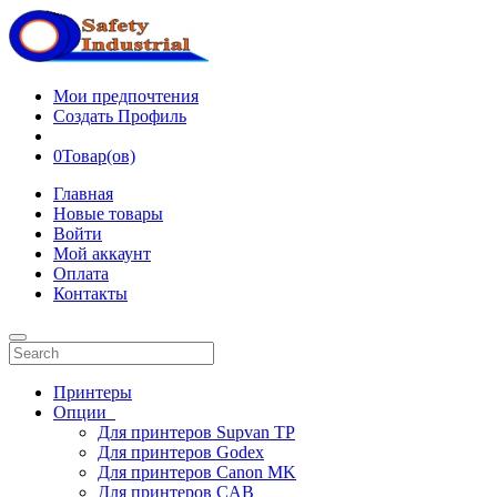
Мои предпочтения
Создать Профиль
0
Товар(ов)
Главная
Новые товары
Войти
Мой аккаунт
Оплата
Контакты
Принтеры
Опции
Для принтеров Supvan TP
Для принтеров Godex
Для принтеров Canon MK
Для принтеров CAB