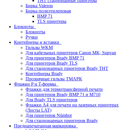
THT стационарные принтеры
Бирка Valeron
Бирка полиэтиленовая
BMP 71
TLS принтеры
Блокноты
Блокноты
Ручки
Контейнеры и вставки
Гильзы WKM
Для кабельных принтеров Canon MK, Supvan
Для принтеров Brady BMP 71
Для принтеров Brady TLS
Для стационарных принтеров Brady THT
Контейнеры Brady
Прозрачные гильзы ТМАРК
Флажки P и T-формы
Флажки для термотрансферной печати
Для принтеров Brady BMP 71 и M710
Для Brady TLS принтеров
Флажки A4 для печати на лазерных принтерах
(Листы LAT)
Для принтеров Niimbot
Для стационарных принтеров Brady
Преднапечатанная маркировка