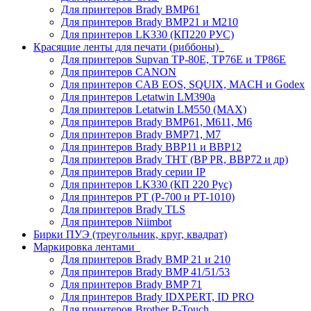
Для принтеров Brady BMP61
Для принтеров Brady BMP21 и M210
Для принтеров LK330 (КП220 РУС)
Красящие ленты для печати (риббоны)
Для принтеров Supvan TP-80E, TP76E и TP86E
Для принтеров CANON
Для принтеров CAB EOS, SQUIX, MACH и Godex
Для принтеров Letatwin LM390a
Для принтеров Letatwin LM550 (MAX)
Для принтеров Brady BMP61, M611, M6
Для принтеров Brady BMP71, M7
Для принтеров Brady BBP11 и BBP12
Для принтеров Brady THT (BP PR, BBP72 и др)
Для принтеров Brady серии IP
Для принтеров LK330 (КП 220 Рус)
Для принтеров PT (P-700 и PT-1010)
Для принтеров Brady TLS
Для принтеров Niimbot
Бирки ПУЭ (треугольник, круг, квадрат)
Маркировка лентами
Для принтеров Brady BMP 21 и 210
Для принтеров Brady BMP 41/51/53
Для принтеров Brady BMP 71
Для принтеров Brady IDXPERT, ID PRO
Для принтеров Brother P-Touch