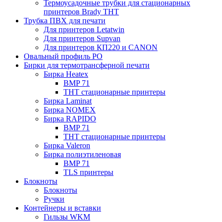
Термоусадочные трубки для стационарных
принтеров Brady THT
Трубка ПВХ для печати
Для принтеров Letatwin
Для принтеров Supvan
Для принтеров КП220 и CANON
Овальный профиль PO
Бирки для термотрансферной печати
Бирка Heatex
BMP 71
THT стационарные принтеры
Бирка Laminat
Бирка NOMEX
Бирка RAPIDO
BMP 71
THT стационарные принтеры
Бирка Valeron
Бирка полиэтиленовая
BMP 71
TLS принтеры
Блокноты
Блокноты
Ручки
Контейнеры и вставки
Гильзы WKM