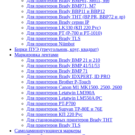
Для принтеров Brady BMP61, M611, M6
Для принтеров Brady BMP71, M7
Для принтеров Brady BBP11 и BBP12
Для принтеров Brady THT (BP PR, BBP72 и др)
Для принтеров Brady серии IP
Для принтеров LK330 (КП 220 Рус)
Для принтеров PT (P-700 и PT-1010)
Для принтеров Brady TLS
Для принтеров Niimbot
Бирки ПУЭ (треугольник, круг, квадрат)
Маркировка лентами
Для принтеров Brady BMP 21 и 210
Для принтеров Brady BMP 41/51/53
Для принтеров Brady BMP 71
Для принтеров Brady IDXPERT, ID PRO
Для принтеров Brother P-Touch
Для принтеров Canon M1 MK1500, 2500, 2600
Для принтеров Letatwin LM390A
Для принтеров Letatwin LM550A/PC
Для принтеров PT-P700
Для принтеров Supvan TP-80E и 76E
Для принтеров КП 220 Рус
Для стационарных принтеров Brady THT
Для принтеров Brady TLS
Самоламинирующиеся маркеры