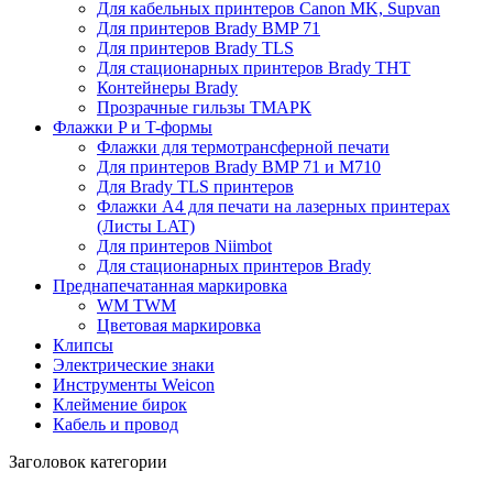
Для кабельных принтеров Canon MK, Supvan
Для принтеров Brady BMP 71
Для принтеров Brady TLS
Для стационарных принтеров Brady THT
Контейнеры Brady
Прозрачные гильзы ТМАРК
Флажки P и T-формы
Флажки для термотрансферной печати
Для принтеров Brady BMP 71 и M710
Для Brady TLS принтеров
Флажки A4 для печати на лазерных принтерах
(Листы LAT)
Для принтеров Niimbot
Для стационарных принтеров Brady
Преднапечатанная маркировка
WM TWM
Цветовая маркировка
Клипсы
Электрические знаки
Инструменты Weicon
Клеймение бирок
Кабель и провод
Заголовок категории