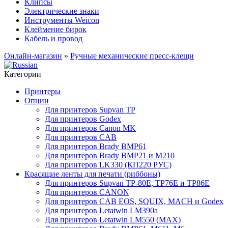
Клипсы
Электрические знаки
Инструменты Weicon
Клеймение бирок
Кабель и провод
Онлайн-магазин
»
Ручные механические пресс-клещи
Категории
Принтеры
Опции
Для принтеров Supvan TP
Для принтеров Godex
Для принтеров Canon MK
Для принтеров CAB
Для принтеров Brady BMP61
Для принтеров Brady BMP21 и M210
Для принтеров LK330 (КП220 РУС)
Красящие ленты для печати (риббоны)
Для принтеров Supvan TP-80E, TP76E и TP86E
Для принтеров CANON
Для принтеров CAB EOS, SQUIX, MACH и Godex
Для принтеров Letatwin LM390a
Для принтеров Letatwin LM550 (MAX)