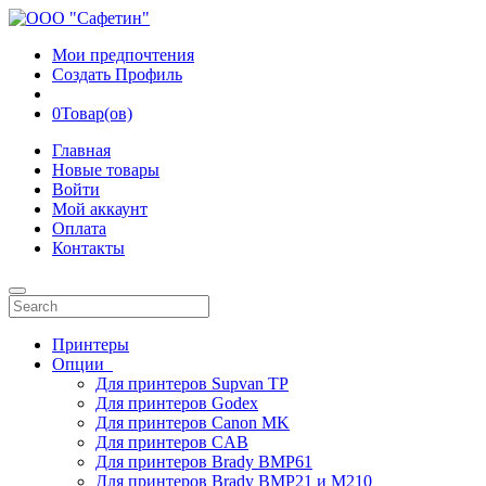
Мои предпочтения
Создать Профиль
0
Товар(ов)
Главная
Новые товары
Войти
Мой аккаунт
Оплата
Контакты
Принтеры
Опции
Для принтеров Supvan TP
Для принтеров Godex
Для принтеров Canon MK
Для принтеров CAB
Для принтеров Brady BMP61
Для принтеров Brady BMP21 и M210