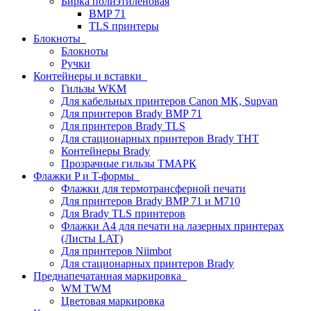
Бирка полиэтиленовая
BMP 71
TLS принтеры
Блокноты
Блокноты
Ручки
Контейнеры и вставки
Гильзы WKM
Для кабельных принтеров Canon MK, Supvan
Для принтеров Brady BMP 71
Для принтеров Brady TLS
Для стационарных принтеров Brady THT
Контейнеры Brady
Прозрачные гильзы ТМАРК
Флажки P и T-формы
Флажки для термотрансферной печати
Для принтеров Brady BMP 71 и M710
Для Brady TLS принтеров
Флажки A4 для печати на лазерных принтерах
(Листы LAT)
Для принтеров Niimbot
Для стационарных принтеров Brady
Преднапечатанная маркировка
WM TWM
Цветовая маркировка