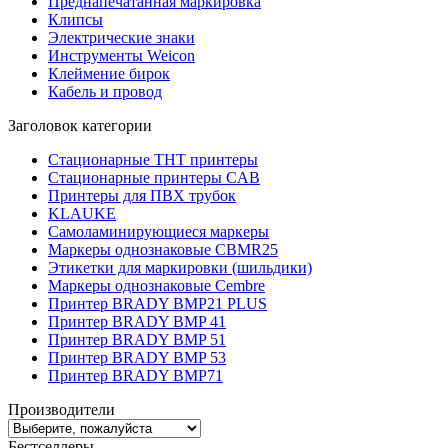
Преднапечатанная маркировка
Клипсы
Электрические знаки
Инструменты Weicon
Клеймение бирок
Кабель и провод
Заголовок категории
Стационарные THT принтеры
Стационарные принтеры CAB
Принтеры для ПВХ трубок
KLAUKE
Самоламинирующиеся маркеры
Маркеры однознаковые CBMR25
Этикетки для маркировки (шильдики)
Маркеры однознаковые Cembre
Принтер BRADY BMP21 PLUS
Принтер BRADY BMP 41
Принтер BRADY BMP 51
Принтер BRADY BMP 53
Принтер BRADY BMP71
Производители
Бестселлеры