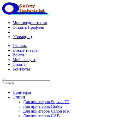
Мои предпочтения
Создать Профиль
0
Товар(ов)
Главная
Новые товары
Войти
Мой аккаунт
Оплата
Контакты
Принтеры
Опции
Для принтеров Supvan TP
Для принтеров Godex
Для принтеров Canon MK
Для принтеров CAB