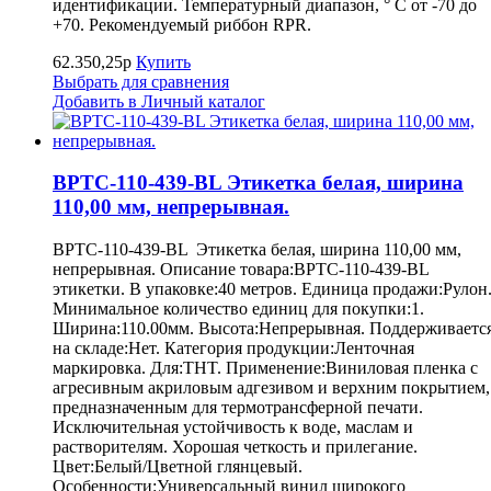
идентификации. Температурный диапазон, ° С от -70 до
+70. Рекомендуемый риббон RPR.
62.350,25р
Купить
Выбрать для сравнения
Добавить в Личный каталог
BPTC-110-439-BL Этикетка белая, ширина
110,00 мм, непрерывная.
BPTC-110-439-BL Этикетка белая, ширина 110,00 мм,
непрерывная. Описание товара:BPTC-110-439-BL
этикетки. В упаковке:40 метров. Единица продажи:Рулон
Минимальное количество единиц для покупки:1.
Ширина:110.00мм. Высота:Непрерывная. Поддерживаетс
на складе:Нет. Категория продукции:Ленточная
маркировка. Для:THT. Применение:Виниловая пленка с
агресивным акриловым адгезивом и верхним покрытием,
предназначенным для термотрансферной печати.
Исключительная устойчивость к воде, маслам и
растворителям. Хорошая четкость и прилегание.
Цвет:Белый/Цветной глянцевый.
Особенности:Универсальный винил широкого