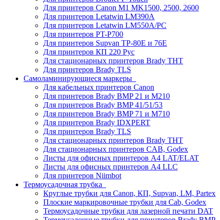
Для принтеров Canon M1 MK1500, 2500, 2600
Для принтеров Letatwin LM390A
Для принтеров Letatwin LM550A/PC
Для принтеров PT-P700
Для принтеров Supvan TP-80E и 76E
Для принтеров КП 220 Рус
Для стационарных принтеров Brady THT
Для принтеров Brady TLS
Самоламинирующиеся маркеры
Для кабельных принтеров Canon
Для принтеров Brady BMP 21 и M210
Для принтеров Brady BMP 41/51/53
Для принтеров Brady BMP 71 и M710
Для принтеров Brady IDXPERT
Для принтеров Brady TLS
Для стационарных принтеров Brady THT
Для стационарных принтеров CAB, Godex
Листы для офисных принтеров А4 LAT/ELAT
Листы для офисных принтеров А4 LLC
Для принтеров Niimbot
Термоусадочная трубка
Круглые трубки для Canon, КП, Supvan, LM, Partex
Плоские маркировочные трубки для Cab, Godex
Термоусадочные трубки для лазерной печати DAT
Термоусадочные трубки для принтеров Brady BMP