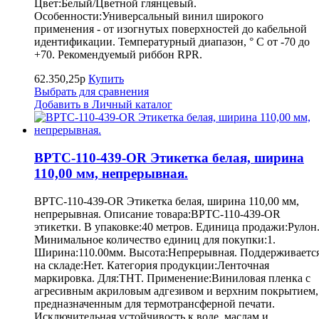
Цвет:Белый/Цветной глянцевый.
Особенности:Универсальный винил широкого
применения - от изогнутых поверхностей до кабельной
идентификации. Температурный диапазон, ° С от -70 до
+70. Рекомендуемый риббон RPR.
62.350,25р
Купить
Выбрать для сравнения
Добавить в Личный каталог
BPTC-110-439-OR Этикетка белая, ширина
110,00 мм, непрерывная.
BPTC-110-439-OR Этикетка белая, ширина 110,00 мм,
непрерывная. Описание товара:BPTC-110-439-OR
этикетки. В упаковке:40 метров. Единица продажи:Рулон
Минимальное количество единиц для покупки:1.
Ширина:110.00мм. Высота:Непрерывная. Поддерживаетс
на складе:Нет. Категория продукции:Ленточная
маркировка. Для:THT. Применение:Виниловая пленка с
агресивным акриловым адгезивом и верхним покрытием,
предназначенным для термотрансферной печати.
Исключительная устойчивость к воде, маслам и