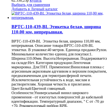
62.350,25р
Купить
Выбрать для сравнения
Добавить в Личный каталог
BPTC-110-439-BL Этикетка белая, ширина
110,00 мм, непрерывная.
BPTC-110-439-BL Этикетка белая, ширина 110,00 мм,
непрерывная. Описание товара:BPTC-110-439-BL
этикетки. В упаковке:40 метров. Единица продажи:Рулон
Минимальное количество единиц для покупки:1.
Ширина:110.00мм. Высота:Непрерывная. Поддерживаетс
на складе:Нет. Категория продукции:Ленточная
маркировка. Для:THT. Применение:Виниловая пленка с
агресивным акриловым адгезивом и верхним покрытием,
предназначенным для термотрансферной печати.
Исключительная устойчивость к воде, маслам и
растворителям. Хорошая четкость и прилегание.
Цвет:Белый/Цветной глянцевый.
Особенности:Универсальный винил широкого
применения - от изогнутых поверхностей до кабельной
идентификации. Температурный диапазон, ° С от -70 до
+70. Рекомендуемый риббон RPR.