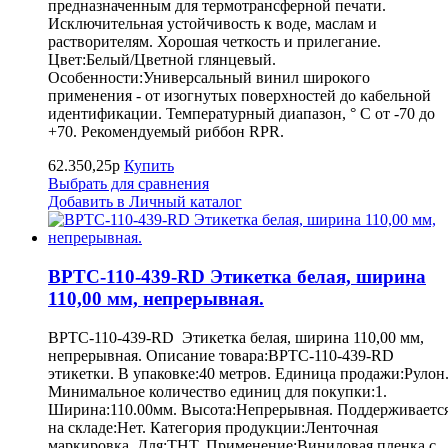
предназначенным для термотрансферной печати.
Исключительная устойчивость к воде, маслам и
растворителям. Хорошая четкость и прилегание.
Цвет:Белый/Цветной глянцевый.
Особенности:Универсальный винил широкого
применения - от изогнутых поверхностей до кабельной
идентификации. Температурный диапазон, ° С от -70 до
+70. Рекомендуемый риббон RPR.
62.350,25р
Купить
Выбрать для сравнения
Добавить в Личный каталог
BPTC-110-439-RD Этикетка белая, ширина
110,00 мм, непрерывная.
BPTC-110-439-RD Этикетка белая, ширина 110,00 мм,
непрерывная. Описание товара:BPTC-110-439-RD
этикетки. В упаковке:40 метров. Единица продажи:Рулон
Минимальное количество единиц для покупки:1.
Ширина:110.00мм. Высота:Непрерывная. Поддерживаетс
на складе:Нет. Категория продукции:Ленточная
маркировка. Для:THT. Применение:Виниловая пленка с