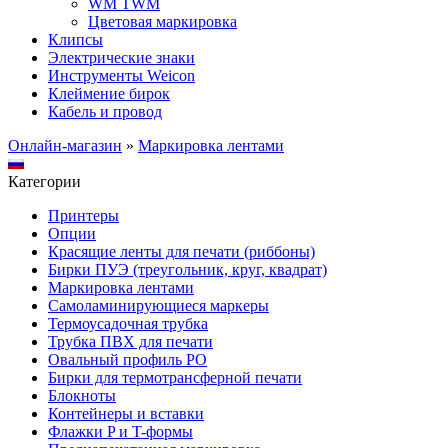
WM TWM
Цветовая маркировка
Клипсы
Электрические знаки
Инструменты Weicon
Клеймение бирок
Кабель и провод
Онлайн-магазин
»
Маркировка лентами
Категории
Принтеры
Опции
Красящие ленты для печати (риббоны)
Бирки ПУЭ (треугольник, круг, квадрат)
Маркировка лентами
Самоламинирующиеся маркеры
Термоусадочная трубка
Трубка ПВХ для печати
Овальный профиль PO
Бирки для термотрансферной печати
Блокноты
Контейнеры и вставки
Флажки P и T-формы