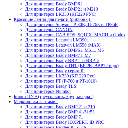
Для принтеров Brady BMP61
Для принтеров Brady BMP21 и M210
Для принтеров LK330 (КП220 РУС)
Красящие ленты для печати (риббоны)
Для принтеров Supvan TP-80E, TP76E и TP86E
Для принтеров CANON
Для принтеров CAB EOS, SQUIX, MACH и Godex
Для принтеров Letatwin LM390a
Для принтеров Letatwin LM550 (MAX)
Для принтеров Brady BMP61, M611, M6
Для принтеров Brady BMP71, M7
Для принтеров Brady BBP11 и BBP12
Для принтеров Brady THT (BP PR, BBP72 и др)
Для принтеров Brady серии IP
Для принтеров LK330 (КП 220 Рус)
Для принтеров PT (P-700 и PT-1010)
Для принтеров Brady TLS
Для принтеров Niimbot
Бирки ПУЭ (треугольник, круг, квадрат)
Маркировка лентами
Для принтеров Brady BMP 21 и 210
Для принтеров Brady BMP 41/51/53
Для принтеров Brady BMP 71
Для принтеров Brady IDXPERT, ID PRO
Для принтеров Brother P-Touch