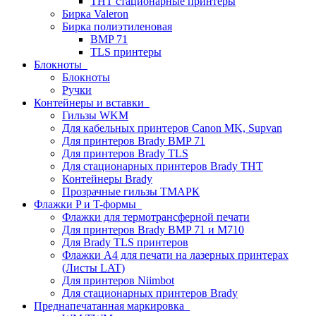
THT стационарные принтеры
Бирка Valeron
Бирка полиэтиленовая
BMP 71
TLS принтеры
Блокноты
Блокноты
Ручки
Контейнеры и вставки
Гильзы WKM
Для кабельных принтеров Canon MK, Supvan
Для принтеров Brady BMP 71
Для принтеров Brady TLS
Для стационарных принтеров Brady THT
Контейнеры Brady
Прозрачные гильзы ТМАРК
Флажки P и T-формы
Флажки для термотрансферной печати
Для принтеров Brady BMP 71 и M710
Для Brady TLS принтеров
Флажки A4 для печати на лазерных принтерах
(Листы LAT)
Для принтеров Niimbot
Для стационарных принтеров Brady
Преднапечатанная маркировка