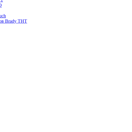
O
uch
ов Brady THT