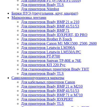
Для принтеров PT (P-700 и PT-1010)
Для принтеров Brady TLS
Для принтеров Niimbot
Бирки ПУЭ (треугольник, круг, квадрат)
Маркировка лентами
Для принтеров Brady BMP 21 и 210
Для принтеров Brady BMP 41/51/53
Для принтеров Brady BMP 71
Для принтеров Brady IDXPERT, ID PRO
Для принтеров Brother P-Touch
Для принтеров Canon M1 MK1500, 2500, 2600
Для принтеров Letatwin LM390A
Для принтеров Letatwin LM550A/PC
Для принтеров PT-P700
Для принтеров Supvan TP-80E и 76E
Для принтеров КП 220 Рус
Для стационарных принтеров Brady THT
Для принтеров Brady TLS
Самоламинирующиеся маркеры
Для кабельных принтеров Canon
Для принтеров Brady BMP 21 и M210
Для принтеров Brady BMP 41/51/53
Для принтеров Brady BMP 71 и M710
Для принтеров Brady IDXPERT
Для принтеров Brady TLS