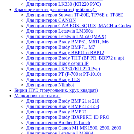
Для принтеров LK330 (КП220 РУС)
Красящие ленты для печати (риббоны)
Для принтеров Supvan TP-80E, TP76E и TP86E
Для принтеров CANON
Для принтеров CAB EOS, SQUIX, MACH и Godex
Для принтеров Letatwin LM390a
Для принтеров Letatwin LM550 (MAX)
Для принтеров Brady BMP61, M611, M6
Для принтеров Brady BMP71, M7
Для принтеров Brady BBP11 и BBP12
Для принтеров Brady THT (BP PR, BBP72 и др)
Для принтеров Brady серии IP
Для принтеров LK330 (КП 220 Рус)
Для принтеров PT (P-700 и PT-1010)
Для принтеров Brady TLS
Для принтеров Niimbot
Бирки ПУЭ (треугольник, круг, квадрат)
Маркировка лентами
Для принтеров Brady BMP 21 и 210
Для принтеров Brady BMP 41/51/53
Для принтеров Brady BMP 71
Для принтеров Brady IDXPERT, ID PRO
Для принтеров Brother P-Touch
Для принтеров Canon M1 MK1500, 2500, 2600
Для принтеров Letatwin LM390A