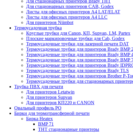
Для стационарных принтеров Brady THT
Для стационарных принтеров CAB, Godex
Листы для офисных принтеров А4 LAT/ELAT
Листы для офисных принтеров А4 LLC
Для принтеров Niimbot
Термоусадочная трубка
Круглые трубки для Canon, КП, Supvan, LM, Partex
Плоские маркировочные трубки для Cab, Godex
Термоусадочные трубки для лазерной печати DAT
Термоусадочные трубки для принтеров Brady BMP 2
Термоусадочные трубки для принтеров Brady BMP 4
Термоусадочные трубки для принтеров Brady BMP 
Термоусадочные трубки для принтеров Brady IDPR
Термоусадочные трубки для принтеров Brady TLS
Термоусадочные трубки для принтеров Brother P-To
Термоусадочные трубки для стационарных принтер
Трубка ПВХ для печати
Для принтеров Letatwin
Для принтеров Supvan
Для принтеров КП220 и CANON
Овальный профиль PO
Бирки для термотрансферной печати
Бирка Heatex
BMP 71
THT стационарные принтеры