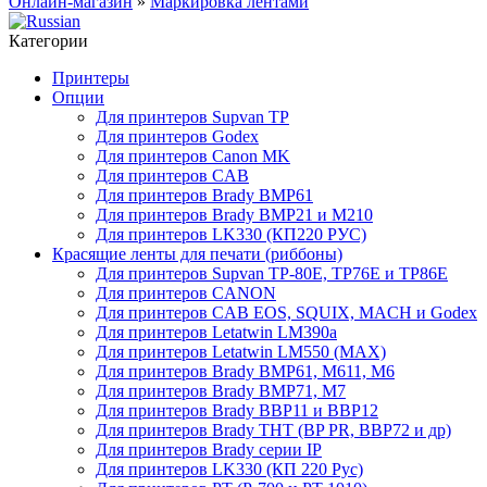
Онлайн-магазин
»
Маркировка лентами
Категории
Принтеры
Опции
Для принтеров Supvan TP
Для принтеров Godex
Для принтеров Canon MK
Для принтеров CAB
Для принтеров Brady BMP61
Для принтеров Brady BMP21 и M210
Для принтеров LK330 (КП220 РУС)
Красящие ленты для печати (риббоны)
Для принтеров Supvan TP-80E, TP76E и TP86E
Для принтеров CANON
Для принтеров CAB EOS, SQUIX, MACH и Godex
Для принтеров Letatwin LM390a
Для принтеров Letatwin LM550 (MAX)
Для принтеров Brady BMP61, M611, M6
Для принтеров Brady BMP71, M7
Для принтеров Brady BBP11 и BBP12
Для принтеров Brady THT (BP PR, BBP72 и др)
Для принтеров Brady серии IP
Для принтеров LK330 (КП 220 Рус)