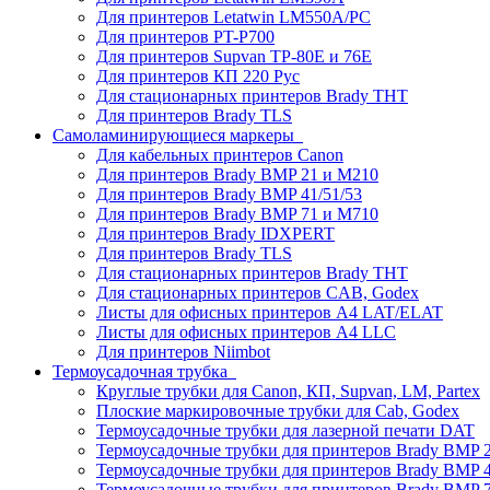
Для принтеров Letatwin LM550A/PC
Для принтеров PT-P700
Для принтеров Supvan TP-80E и 76E
Для принтеров КП 220 Рус
Для стационарных принтеров Brady THT
Для принтеров Brady TLS
Самоламинирующиеся маркеры
Для кабельных принтеров Canon
Для принтеров Brady BMP 21 и M210
Для принтеров Brady BMP 41/51/53
Для принтеров Brady BMP 71 и M710
Для принтеров Brady IDXPERT
Для принтеров Brady TLS
Для стационарных принтеров Brady THT
Для стационарных принтеров CAB, Godex
Листы для офисных принтеров А4 LAT/ELAT
Листы для офисных принтеров А4 LLC
Для принтеров Niimbot
Термоусадочная трубка
Круглые трубки для Canon, КП, Supvan, LM, Partex
Плоские маркировочные трубки для Cab, Godex
Термоусадочные трубки для лазерной печати DAT
Термоусадочные трубки для принтеров Brady BMP 2
Термоусадочные трубки для принтеров Brady BMP 4
Термоусадочные трубки для принтеров Brady BMP 