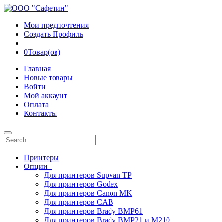
Мои предпочтения
Создать Профиль
0
Товар(ов)
Главная
Новые товары
Войти
Мой аккаунт
Оплата
Контакты
Принтеры
Опции
Для принтеров Supvan TP
Для принтеров Godex
Для принтеров Canon MK
Для принтеров CAB
Для принтеров Brady BMP61
Для принтеров Brady BMP21 и M210