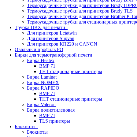
Термоусадочные трубки для принтеров Brady IDPR
Термоусадочные трубки для принтеров Brady TLS
Термоусадочные трубки для принтеров Brother P-To
Термоусадочные трубки для стационарных принтер
Трубка ПВХ для печати
Для принтеров Letatwin
Для принтеров Supvan
Для принтеров КП220 и CANON
Овальный профиль PO
Бирки для термотрансферной печати
Бирка Heatex
BMP 71
THT стационарные принтеры
Бирка Laminat
Бирка NOMEX
Бирка RAPIDO
BMP 71
THT стационарные принтеры
Бирка Valeron
Бирка полиэтиленовая
BMP 71
TLS принтеры
Блокноты
Блокноты