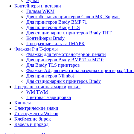
Ручки
Контейнеры и вставки
Гильзы WKM
Для кабельных принтеров Canon MK, Supvan
Для принтеров Brady BMP 71
Для принтеров Brady TLS
Для стационарных принтеров Brady THT
Контейнеры Brady
Прозрачные гильзы ТМАРК
Флажки P и T-формы
Флажки для термотрансферной печати
Для принтеров Brady BMP 71 и M710
Для Brady TLS принтеров
Флажки A4 для печати на лазерных принтерах (Ли
Для принтеров Niimbot
Для стационарных принтеров Brady
Преднапечатанная маркировка
WM TWM
Цветовая маркировка
Клипсы
Электрические знаки
Инструменты Weicon
Клеймение бирок
Кабель и провод